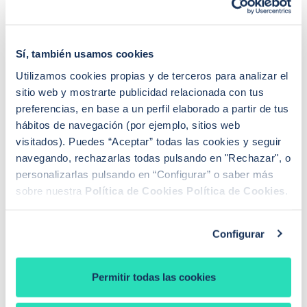
La concesión de la tarjeta y línea de crédito Capital on
Tap es
100% online y muy rápida
. Puedes solicitarla
en tan solo dos minutos. Recibirás la respuesta casis al
Sí, también usamos cookies
instante con un plazo máximo de 48 horas y en tan
Utilizamos cookies propias y de terceros para analizar el
solo 24 horas tendrás los fondos en tu cuenta.
sitio web y mostrarte publicidad relacionada con tus
preferencias, en base a un perfil elaborado a partir de tus
Al tratarse de una tarjeta de crédito, no hay
hábitos de navegación (por ejemplo, sitios web
comisiones por saldo no dispuesto y solo pagas
visitados). Puedes “Aceptar” todas las cookies y seguir
cuando realmente lo necesites. Por ello,
navegando, rechazarlas todas pulsando en "Rechazar", o
recomendamos abrir la cuenta hoy mismo y dejarla
personalizarlas pulsando en “Configurar” o saber más
lista para cuando se necesite el dinero.
sobre nuestra
Política de Cookies
Política de Cookies
.
Por lo tanto, financieramente, es recomendable
Configurar
disponer de este colchón financiero por si surge una
necesidad de liquidez. A diferencia de las líneas de
crédito de los bancos no hay comisiones por el saldo
Permitir todas las cookies
y no hace falta renovarla anualmente.