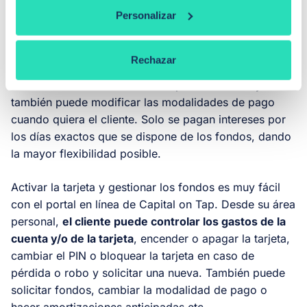
Personalizar
Se puede acceder al dinero de manera inmediata
cada vez que se necesite
y utilizar la totalidad o solo
una parte, en función de las necesidades que vayan
Rechazar
surgiendo en la empresa. Los plazos de amortización
están abiertos a los clientes sin penalizaciones y
también puede modificar las modalidades de pago
cuando quiera el cliente. Solo se pagan intereses por
los días exactos que se dispone de los fondos, dando
la mayor flexibilidad posible.
Activar la tarjeta y gestionar los fondos es muy fácil
con el portal en línea de Capital on Tap. Desde su área
personal,
el cliente puede controlar los gastos de la
cuenta y/o de la tarjeta
, encender o apagar la tarjeta,
cambiar el PIN o bloquear la tarjeta en caso de
pérdida o robo y solicitar una nueva. También puede
solicitar fondos, cambiar la modalidad de pago o
hacer amortizaciones anticipadas etc.