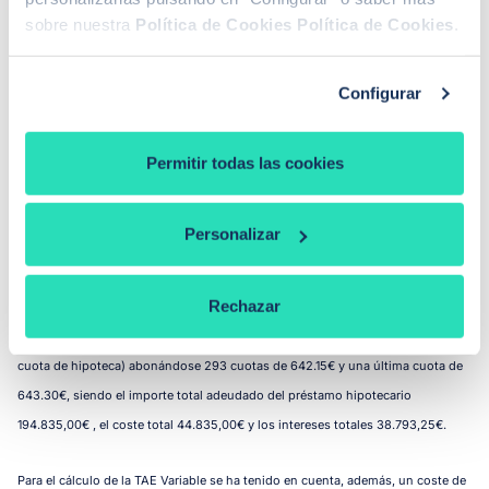
acepta la tasación y la nota simple solicitadas por Pibank y que, por lo tanto,
sobre nuestra
Política de Cookies
Política de Cookies
.
Pibank asume los gastos de tasación y de comprobación registral del
inmueble. Si eres tú quien aporta la tasación y la nota simple, nosotros no te
Configurar
abonaremos el coste, y la TAE Variable será 2,18% (teniendo en cuenta un
coste de 332,75€ por la tasación, y 20,90€ por la nota simple registral), y el
Permitir todas las cookies
importe total adeudado sería de 195.188,65€, teniendo el préstamo un coste
total de 45.188,65€.
Personalizar
3
TAE Variable de 2,16% para un
ejemplo representativo
de la Hipoteca Pibank
sobre la vivienda ofrecido por Pibank partiendo del supuesto de que el
Rechazar
importe del préstamo es de 150.000 € y el plazo de duración de 25 años, a un
plazo de 300 meses (294 cuotas, ya que los 6 primeros meses no se paga
cuota de hipoteca) abonándose 293 cuotas de 642.15€ y una última cuota de
643.30€, siendo el importe total adeudado del préstamo hipotecario
194.835,00€ , el coste total 44.835,00€ y los intereses totales 38.793,25€.
Para el cálculo de la TAE Variable se ha tenido en cuenta, además, un coste de