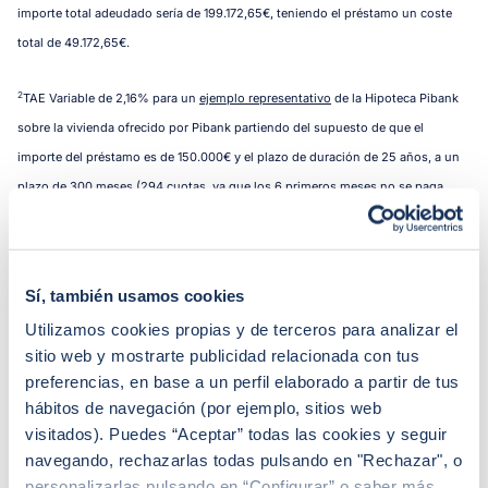
importe total adeudado sería de 199.172,65€, teniendo el préstamo un coste
total de 49.172,65€.
2
TAE Variable de 2,16% para un
ejemplo representativo
de la Hipoteca Pibank
sobre la vivienda ofrecido por Pibank partiendo del supuesto de que el
importe del préstamo es de 150.000€ y el plazo de duración de 25 años, a un
plazo de 300 meses (294 cuotas, ya que los 6 primeros meses no se paga
cuota de hipoteca) abonándose 293 cuotas de 642,15€ y una última cuota de
643,30€, siendo el importe total adeudado del préstamo hipotecario
194.835,00€, el coste total 44.835,00€ y los intereses totales 38.793,25€.
Sí, también usamos cookies
Utilizamos cookies propias y de terceros para analizar el
Para el cálculo de la TAE Variable se ha tenido en cuenta, además, un coste de
sitio web y mostrarte publicidad relacionada con tus
seguro de hogar de 241,67€ / año (con una cobertura de 95.000€ de
preferencias, en base a un perfil elaborado a partir de tus
continente y 15.000€ de contenido) y un coste anual de 0€ de la cuenta
hábitos de navegación (por ejemplo, sitios web
corriente.
visitados). Puedes “Aceptar” todas las cookies y seguir
navegando, rechazarlas todas pulsando en "Rechazar", o
Esta TAE Variable se ha calculado sobre el supuesto de que el prestatario
personalizarlas pulsando en “Configurar” o saber más