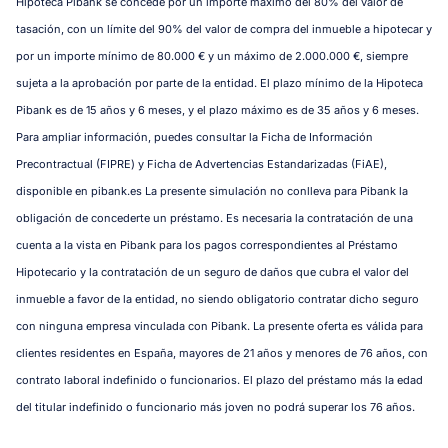
Hipoteca Pibank se concede por un importe máximo del 80% del valor de
tasación, con un límite del 90% del valor de compra del inmueble a hipotecar y
por un importe mínimo de 80.000 € y un máximo de 2.000.000 €, siempre
sujeta a la aprobación por parte de la entidad. El plazo mínimo de la Hipoteca
Pibank es de 15 años y 6 meses, y el plazo máximo es de 35 años y 6 meses.
Para ampliar información, puedes consultar la Ficha de Información
Precontractual (FIPRE) y Ficha de Advertencias Estandarizadas (FiAE),
disponible en pibank.es La presente simulación no conlleva para Pibank la
obligación de concederte un préstamo. Es necesaria la contratación de una
cuenta a la vista en Pibank para los pagos correspondientes al Préstamo
Hipotecario y la contratación de un seguro de daños que cubra el valor del
inmueble a favor de la entidad, no siendo obligatorio contratar dicho seguro
con ninguna empresa vinculada con Pibank. La presente oferta es válida para
clientes residentes en España, mayores de 21 años y menores de 76 años, con
contrato laboral indefinido o funcionarios. El plazo del préstamo más la edad
del titular indefinido o funcionario más joven no podrá superar los 76 años.