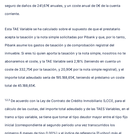
seguro de daños de 241,67€ anuales, y un coste anual de 0€ de la cuenta
corriente.
Esta TAE Variable se ha calculado sobre el supuesto de que el prestatario
acepta la tasación y la nota simple solicitadas por Pibank y que, por lo tanto,
Pibank asume los gastos de tasación y de comprobación registral del
inmueble. Si eres tú quien aporta la tasación y la nota simple, nosotros no te
abonaremos el coste, y la TAE Variable será 2,18% (teniendo en cuenta un
coste de 332,75€ por la tasación, y 20,90€ por la nota simple registral), y el
importe total adeudado sería de 195.188,65€, teniendo el préstamo un coste
total de 45.188,65€.
1,2,3
De acuerdo con la Ley de Contrato de Crédito Inmobiliario (LCCI), para el
cálculo de las cuotas, del importe total adeudado y de las TAES Variables, en el
tramo a tipo variable, se tiene que tomar el tipo deudor mayor entre el tipo fijo
inicial (correspondiente al segundo periodo una vez transcurridos los
primeros 6 meses de tipo 0,00%) y el índice de referencia (Euribor) más el