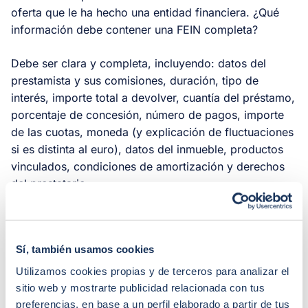
oferta que le ha hecho una entidad financiera. ¿Qué
información debe contener una FEIN completa?
Debe ser clara y completa, incluyendo: datos del
prestamista y sus comisiones, duración, tipo de
interés, importe total a devolver, cuantía del préstamo,
porcentaje de concesión, número de pagos, importe
de las cuotas, moneda (y explicación de fluctuaciones
si es distinta al euro), datos del inmueble, productos
vinculados, condiciones de amortización y derechos
del prestatario.
¿Cuánto tiempo de antelación
Sí, también usamos cookies
tiene la FEIN respecto a la firma?
Utilizamos cookies propias y de terceros para analizar el
El banco debe entregar la FEIN al cliente al menos 10
sitio web y mostrarte publicidad relacionada con tus
días naturales antes de la firma del contrato. Este
preferencias, en base a un perfil elaborado a partir de tus