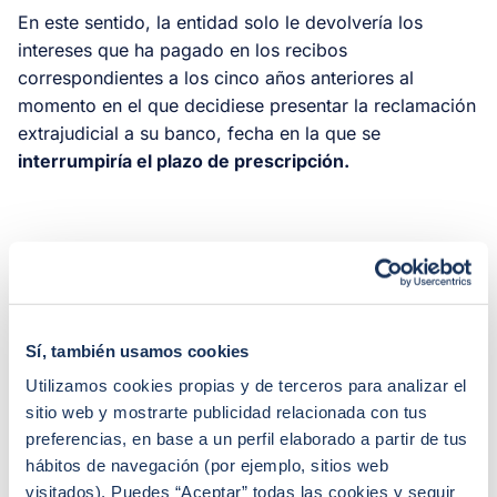
En este sentido, la entidad solo le devolvería los
intereses que ha pagado en los recibos
correspondientes a los cinco años anteriores al
momento en el que decidiese presentar la reclamación
extrajudicial a su banco, fecha en la que se
interrumpiría el plazo de prescripción.
Negociar con el banco, la opción
más rápida
Los usuarios tienen dos formas de reclamar el dinero
Sí, también usamos cookies
cobrado en concepto de intereses abusivos:
acudiendo a un abogado o llamando a su banco para
Utilizamos cookies propias y de terceros para analizar el
intentar llegar a un acuerdo. ¿Qué opción es mejor?
sitio web y mostrarte publicidad relacionada con tus
Con las dos el cliente recuperará su dinero, aunque
preferencias, en base a un perfil elaborado a partir de tus
cambian tanto el método como el tiempo
en el que lo
hábitos de navegación (por ejemplo, sitios web
visitados). Puedes “Aceptar” todas las cookies y seguir
hará. Lo aconsejable es que tantee ambas opciones,