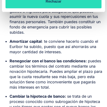
Rechazar
Ajustar tus presupuestos
: con el fin de controlar
gastos e ingresos para asegurarte que puedes
asumir la nueva cuota y sus repercusiones en tus
finanzas personales. También puedes constituir un
fondo de emergencia para cubrir las posibles
subidas.
Amortizar capital
: te conviene hacerlo cuando el
Euríbor ha subido, puesto que así ahorrarás una
mayor cantidad de intereses.
Renegociar con el banco las condiciones:
puedes
cambiar los términos del contrato mediante una
novación hipotecaria. Puedes ampliar el plazo para
que la cuota resultante sea más baja, pero esta
solución tiene como inconveniente que pagarás
más intereses en total.
Cambiar la hipoteca de banco:
se trata de un
proceso conocido como subrogación de hipoteca
y solo tienes que pactar con el nuevo banco las