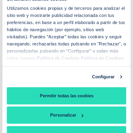
De esta manera, podrás prever una
posible subida de
Utilizamos cookies propias y de terceros para analizar el
la letra de la hipoteca
y tomar decisiones financieras
sitio web y mostrarte publicidad relacionada con tus
estratégicas.
preferencias, en base a un perfil elaborado a partir de tus
hábitos de navegación (por ejemplo, sitios web
La cuestión es
realizar los cálculos de cómo quedaría
visitados). Puedes “Aceptar” todas las cookies y seguir
la cuota resultante tras la revisión
, con el nuevo tipo
navegando, rechazarlas todas pulsando en "Rechazar", o
de interés que se te aplicará, unos dos o tres meses
personalizarlas pulsando en “Configurar” o saber más
antes de que se produzca. Al final de este artículo te
sobre nuestra
Política de Cookies
Política de Cookies
.
mostramos las herramientas que te pueden ser útiles
para esta finalidad.
Configurar
Estrategias para prepararse ante una subida de
Permitir todas las cookies
tipos de interés
Ante una subida del Euríbor y, consecuentemente, un
Personalizar
encarecimiento de tu hipoteca variable, tienes varias
opciones: