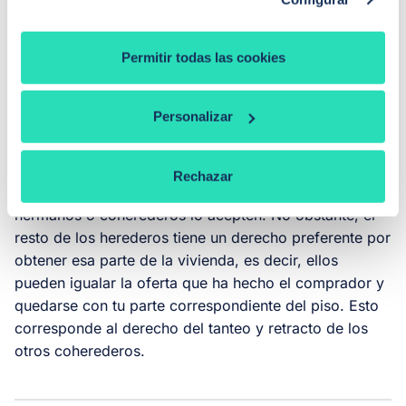
lugar dónde se encuentra dicho inmueble.
Permitir todas las cookies
¿Se puede vender parte de un piso
heredado?
Personalizar
Se puede vender parte de un piso heredado, aunque el
resto de los herederos no quieran vender su parte. Por
Rechazar
lo que puedes vender tu parte a un tercero sin que tus
hermanos o coherederos lo acepten. No obstante, el
resto de los herederos tiene un derecho preferente por
obtener esa parte de la vivienda, es decir, ellos
pueden igualar la oferta que ha hecho el comprador y
quedarse con tu parte correspondiente del piso. Esto
corresponde al derecho del tanteo y retracto de los
otros coherederos.