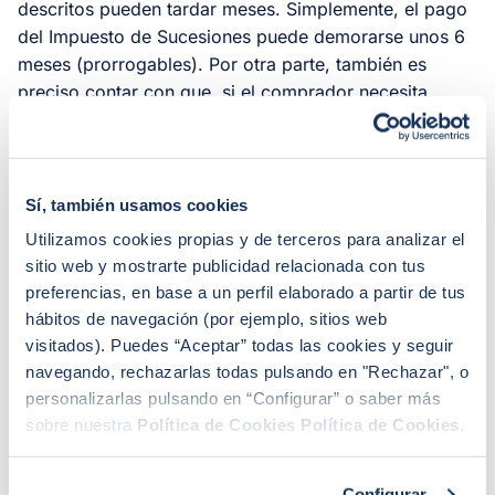
descritos pueden tardar meses. Simplemente, el pago
del Impuesto de Sucesiones puede demorarse unos 6
meses (prorrogables). Por otra parte, también es
preciso contar con que, si el comprador necesita
solicitar una hipoteca, el proceso de formalización del
préstamo puede ralentizar la operación.
Sí, también usamos cookies
¿Cuánto tengo que pagar a
Utilizamos cookies propias y de terceros para analizar el
sitio web y mostrarte publicidad relacionada con tus
Hacienda si vendo un piso
preferencias, en base a un perfil elaborado a partir de tus
heredado?
hábitos de navegación (por ejemplo, sitios web
Para vender un piso heredado se debe pagar a
visitados). Puedes “Aceptar” todas las cookies y seguir
Hacienda el Impuesto sobre la Renta de Personas
navegando, rechazarlas todas pulsando en "Rechazar", o
Físicas (IRPF) de la ganancia patrimonial, es decir,
la
personalizarlas pulsando en “Configurar” o saber más
diferencia entre el precio de venta y el valor
sobre nuestra
Política de Cookies
Política de Cookies
.
declarado
al heredar dicha vivienda. A esto, hay que
sumarle la Plusvalía municipal al Ayuntamiento del
Configurar