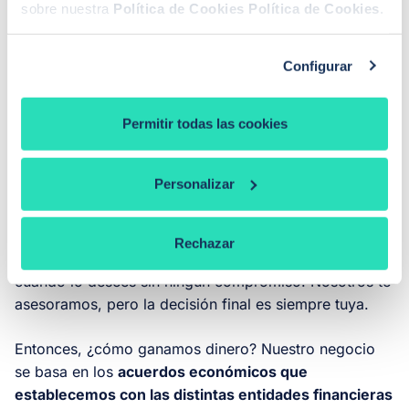
sobre nuestra
Política de Cookies
Política de Cookies
.
¿Por qué el servicio de iAhorro es
Configurar
gratis?
Además de ayudarte a tomar la decisión financiera
Permitir todas las cookies
más acertada sobre tu hipoteca, desde iAhorro
queremos que ahorres tiempo y, sobre todo, dinero.
Personalizar
Por este motivo,
nuestro servicio es totalmente
gratuito
, desde que dejas tus datos en nuestra página
hasta que firmas tu hipoteca con el banco que has
Rechazar
escogido. Además, puedes abandonar el proceso
cuando lo desees sin ningún compromiso. Nosotros te
asesoramos, pero la decisión final es siempre tuya.
Entonces, ¿cómo ganamos dinero? Nuestro negocio
se basa en los
acuerdos económicos que
establecemos con las distintas entidades financieras