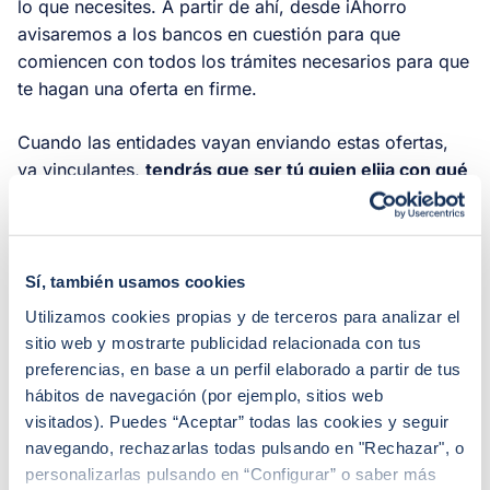
lo que necesites. A partir de ahí, desde iAhorro
avisaremos a los bancos en cuestión para que
comiencen con todos los trámites necesarios para que
te hagan una oferta en firme.
Cuando las entidades vayan enviando estas ofertas,
ya vinculantes,
tendrás que ser tú quien elija con qué
opción quieres quedarte
. Solo podrás elegir una,
pero contarás con la ayuda de tu gestor hipotecario
para valorar cuál es mejor en función de tus
necesidades.
Desde iAhorro te explicaremos la letra
Sí, también usamos cookies
pequeña
y resolveremos todas tus dudas antes de
Utilizamos cookies propias y de terceros para analizar el
que firmes nada de lo que puedas arrepentirte.
sitio web y mostrarte publicidad relacionada con tus
Cuando tengas todo claro, podrás firmar la FEIN
preferencias, en base a un perfil elaborado a partir de tus
(Ficha Europea de Información Normalizada),
hábitos de navegación (por ejemplo, sitios web
concertar una cita para formalizar la operación ante
visitados). Puedes “Aceptar” todas las cookies y seguir
notario y, a partir de entonces, ¡empezar a disfrutar de
navegando, rechazarlas todas pulsando en "Rechazar", o
tu nuevo hogar!
personalizarlas pulsando en “Configurar” o saber más