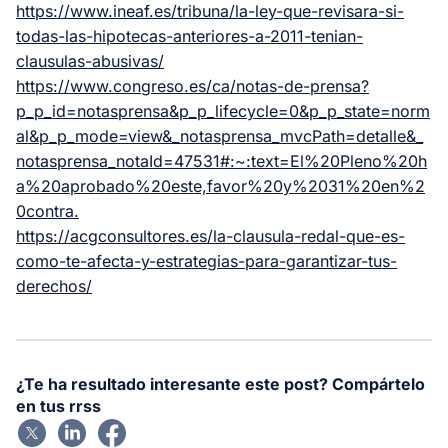
https://www.ineaf.es/tribuna/la-ley-que-revisara-si-
todas-las-hipotecas-anteriores-a-2011-tenian-
clausulas-abusivas/
https://www.congreso.es/ca/notas-de-prensa?
p_p_id=notasprensa&p_p_lifecycle=0&p_p_state=norm
al&p_p_mode=view&_notasprensa_mvcPath=detalle&_
notasprensa_notaId=47531#:~:text=El%20Pleno%20h
a%20aprobado%20este,favor%20y%2031%20en%2
0contra.
https://acgconsultores.es/la-clausula-redal-que-es-
como-te-afecta-y-estrategias-para-garantizar-tus-
derechos/
¿Te ha resultado interesante este post? Compártelo
en tus rrss