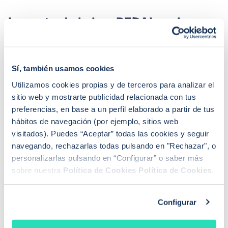
Impacto de la Ley REDAL en los
tipos de interés hipotecarios
Una de las grandes dudas es
cómo afectará esta
nueva regulación a los tipos de interés en las
Sí, también usamos cookies
hipotecas.
Utilizamos cookies propias y de terceros para analizar el
sitio web y mostrarte publicidad relacionada con tus
Lo cierto es que, aunque no establece límites
preferencias, en base a un perfil elaborado a partir de tus
específicos,
la Ley REDAL podría tener un impacto
hábitos de navegación (por ejemplo, sitios web
indirecto:
visitados). Puedes “Aceptar” todas las cookies y seguir
navegando, rechazarlas todas pulsando en "Rechazar", o
-Eliminar cláusulas REDAL podría
acortar la duración
personalizarlas pulsando en “Configurar” o saber más
media de los préstamos
, lo que impactaría en el
sobre nuestra
Política de Cookies
Política de Cookies
.
cálculo de riesgos de las entidades.
-La transparencia obligatoria podría
reducir el
Configurar
margen de maniobra de los bancos
en la fijación de
intereses variables.