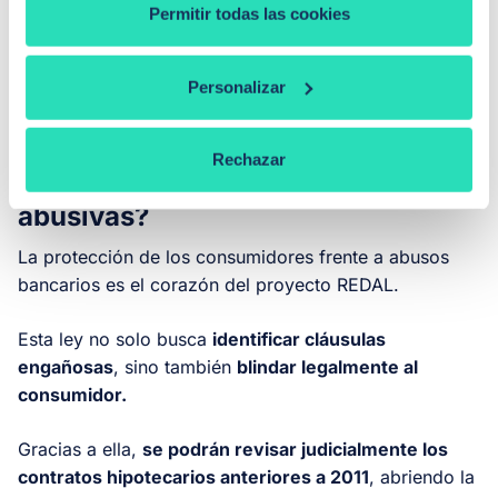
-Es posible que los bancos respondan con
mayores
Permitir todas las cookies
exigencias iniciales
(como más avales o ingresos)
para cubrirse ante futuras reclamaciones.
Personalizar
¿Cómo la Ley REDAL protege a los
Rechazar
hipotecados frente a prácticas
abusivas?
La protección de los consumidores frente a abusos
bancarios es el corazón del proyecto REDAL.
Esta ley no solo busca
identificar cláusulas
engañosas
, sino también
blindar legalmente al
consumidor.
Gracias a ella,
se podrán revisar judicialmente los
contratos hipotecarios anteriores a 2011
, abriendo la