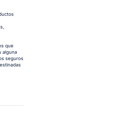
ductos
s
s,
os que
s alguna
mos seguros
destinadas