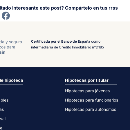
ltado interesante este post? Compártelo en tus rrss
Certificada por el Banco de España
como
ida y segura.
cos para
intermediaria de Crédito Inmobiliario nºD185
sin
de hipoteca
Hipotecas por titular
Hipotecas para jóvenes
ables
Hipotecas para funcionarios
as
Hipotecas para autónomos
val
ne