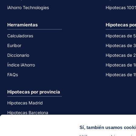
iAhorro Technologies
Hipotecas 10
Herramientas
Hipotecas po
Calculadoras
Hipotecas de 
Euríbor
Hipotecas de 
Diccionario
Hipotecas de 
Índice iAhorro
Hipotecas de 
FAQs
Hipotecas de 
Hipotecas por provincia
Hipotecas Madrid
Hipotecas Barcelona
Hipotecas Valencia
Sí, también usamos cook
Hipotecas Málaga