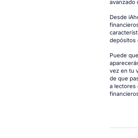
avanzado q
Desde iAh
financieros
caracterís
depósitos 
Puede que 
aparecerán
vez en tu 
de que pas
a lectores
financiero