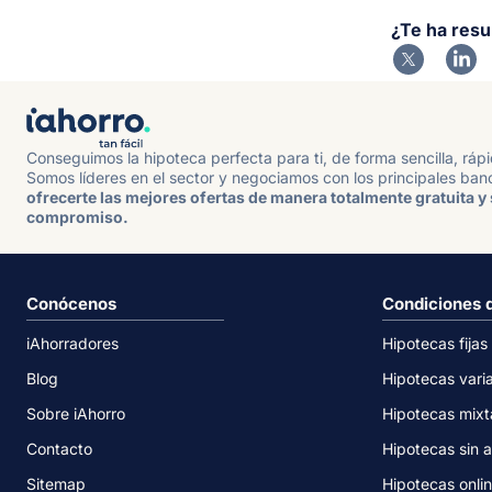
¿Te ha resu
Conseguimos la hipoteca perfecta para ti, de forma sencilla, ráp
Somos líderes en el sector y negociamos con los principales ban
ofrecerte las mejores ofertas de manera totalmente gratuita y 
compromiso.
Conócenos
Condiciones 
iAhorradores
Hipotecas fijas
Blog
Hipotecas vari
Sobre iAhorro
Hipotecas mixt
Contacto
Hipotecas sin a
Sitemap
Hipotecas onli