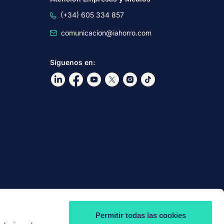
(+34) 605 334 857
comunicacion@iahorro.com
Síguenos en:
Ir a nuestro Linkdin
Ir a nuestro Facebook
Ir a nuestro canal de Youtube
Ir a nuestro X
Ir a nuestro Instagram
Ir a nuestro TikTok
Permitir todas las cookies