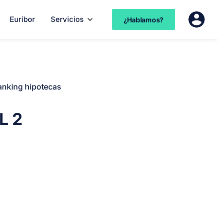
Euríbor
Servicios
¿Hablamos?
anking hipotecas
L 2