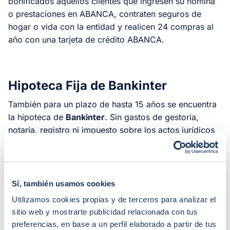
bonificados aquellos clientes que ingresen su nómina
o prestaciones en ABANCA, contraten seguros de
hogar o vida con la entidad y realicen 24 compras al
año con una tarjeta de crédito ABANCA.
Hipoteca Fija de Bankinter
También para un plazo de hasta 15 años se encuentra
la hipoteca de
Bankinter
. Sin gastos de gestoría,
notaría, registro ni impuesto sobre los actos jurídicos
documentados, ofrece un
1,60% TIN y un 2,35% TAE
para un importe de hasta el 80% del valor de compra
o tasación (el que sea menor). Es requisito
indispensable para contratar esta hipoteca residir en
Sí, también usamos cookies
España y percibir unos ingresos superiores a los
Utilizamos cookies propias y de terceros para analizar el
2.000€ mensuales.
sitio web y mostrarte publicidad relacionada con tus
preferencias, en base a un perfil elaborado a partir de tus