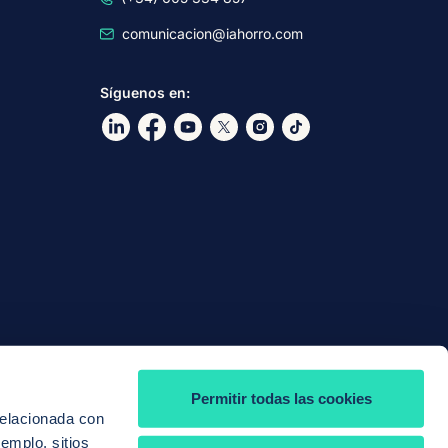
comunicacion@iahorro.com
Síguenos en:
Ir a nuestro Linkdin
Ir a nuestro Facebook
Ir a nuestro canal de Youtube
Ir a nuestro X
Ir a nuestro Instagram
Ir a nuestro TikTok
Permitir todas las cookies
relacionada con
jemplo, sitios