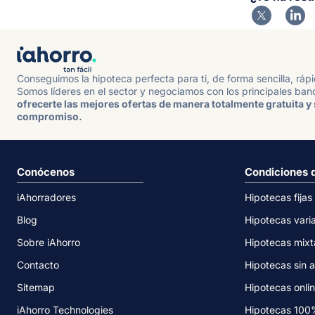
Conseguimos la hipoteca perfecta para ti, de forma sencilla, ráp
Somos líderes en el sector y negociamos con los principales ban
ofrecerte las mejores ofertas de manera totalmente gratuita y 
compromiso.
Conócenos
Condiciones 
iAhorradores
Hipotecas fijas
Blog
Hipotecas vari
Sobre iAhorro
Hipotecas mixt
Contacto
Hipotecas sin a
Sitemap
Hipotecas onli
iAhorro Technologies
Hipotecas 10