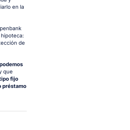
arlo en la
 Openbank
 hipoteca:
otección de
e podemos
ay que
ipo fijo
o préstamo