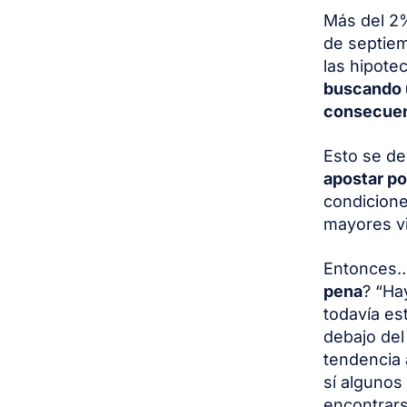
Más del 2%
de septiem
las hipote
buscando u
consecuen
Esto se d
apostar po
condicione
mayores vi
Entonces…
pena
? “Ha
todavía es
debajo del
tendencia 
sí alguno
encontrars