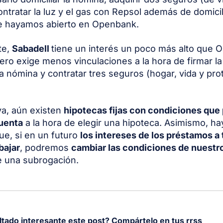
ontratar la luz y el gas con Repsol además de domicili
e hayamos abierto en Openbank.
te,
Sabadell
tiene un interés un poco más alto que
ero exige menos vinculaciones a la hora de firmar la
 la nómina y contratar tres seguros (hogar, vida y pr
iva, aún existen
hipotecas fijas con condiciones qu
uenta
a la hora de elegir una hipoteca. Asimismo, h
ue, si en un futuro
los intereses de los préstamos a t
bajar
, podremos
cambiar las condiciones de nuestr
e una subrogación.
ltado interesante este post? Compártelo en tus rrss