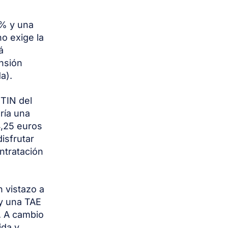
5% y una
o exige la
á
nsión
a).
TIN del
ría una
4,25 euros
isfrutar
ontratación
 vistazo a
 y una TAE
. A cambio
ida y