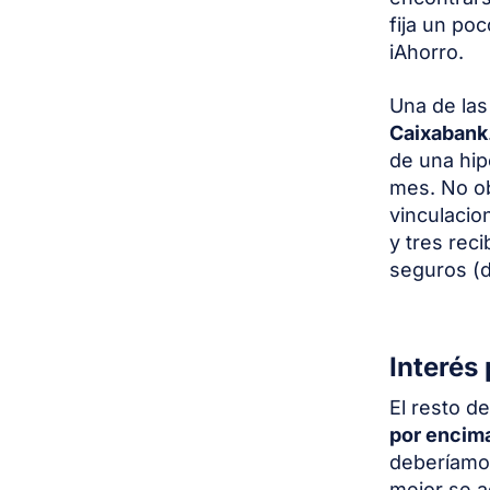
fija un po
iAhorro.
Una de la
Caixabank
de una hip
mes. No ob
vinculacio
y tres rec
seguros (d
Interés
El resto de
por encim
deberíamos
mejor se a