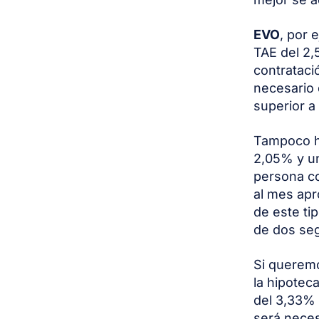
EVO
, por 
TAE del 2,
contrataci
necesario 
superior a
Tampoco ha
2,05% y un
persona co
al mes apr
de este tip
de dos seg
Si querem
la hipotec
del 3,33%
será neces