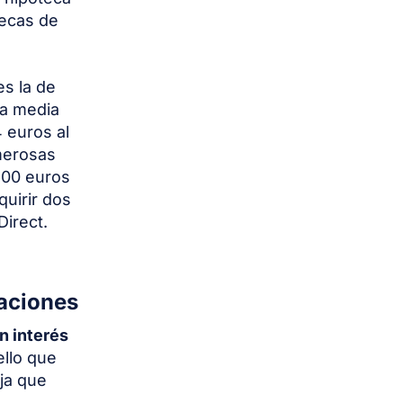
tecas de
s la de
ta media
 euros al
merosas
600 euros
quirir dos
Direct.
laciones
n interés
ello que
ija que