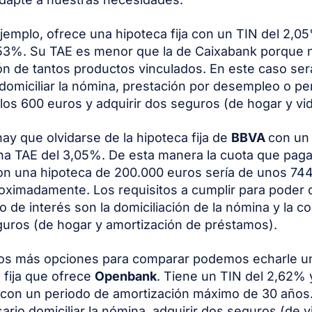
ejemplo, ofrece una hipoteca fija con un TIN del 2,0
53%. Su TAE es menor que la de Caixabank porque n
ón de tantos productos vinculados. En este caso ser
domiciliar la nómina, prestación por desempleo o pe
 los 600 euros y adquirir dos seguros (de hogar y vid
y que olvidarse de la hipoteca fija de
BBVA
con un 
a TAE del 3,05%. De esta manera la cuota que paga
n una hipoteca de 200.000 euros sería de unos 74
oximadamente. Los requisitos a cumplir para poder d
o de interés son la domiciliación de la nómina y la c
uros (de hogar y amortización de préstamos).
os más opciones para comparar podemos echarle un
a fija que ofrece
Openbank
. Tiene un TIN del 2,62%
 con un periodo de amortización máximo de 30 años
ario domiciliar la nómina, adquirir dos seguros (de v