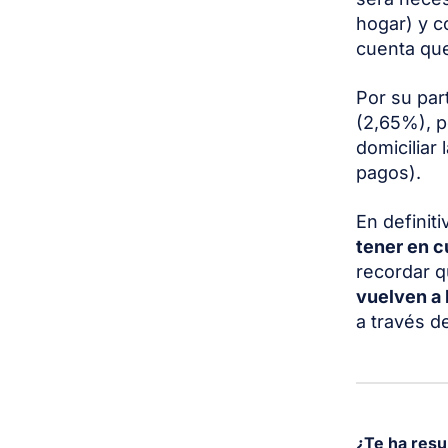
hogar) y c
cuenta qu
Por su par
(2,65%), p
domiciliar
pagos).
En definit
tener en c
recordar q
vuelven a 
a través d
¿Te ha resu