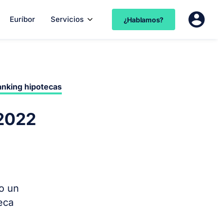
Euríbor
Servicios
¿Hablamos?
nking hipotecas
 2022
o un
eca