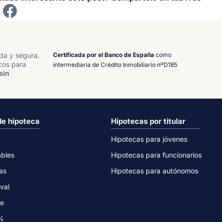
Certificada por el Banco de España
como
ida y segura.
cos para
intermediaria de Crédito Inmobiliario nºD185
sin
de hipoteca
Hipotecas por titular
Hipotecas para jóvenes
ables
Hipotecas para funcionarios
as
Hipotecas para autónomos
val
ne
0%