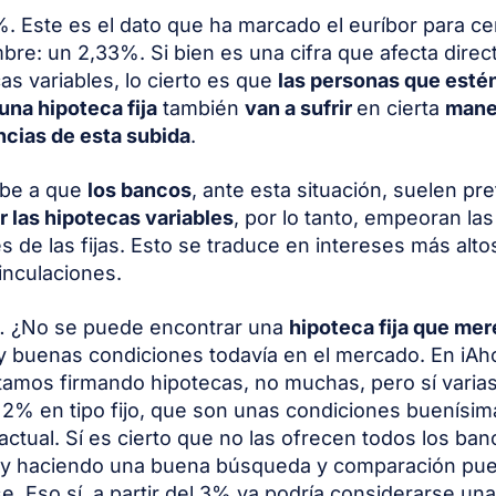
. Este es el dato que ha marcado el euríbor para ce
bre: un 2,33%. Si bien es una cifra que afecta dire
cas variables, lo cierto es que
las personas que esté
na hipoteca fija
también
van a sufrir
en cierta
mane
cias de esta subida
.
ebe a que
los bancos
, ante esta situación, suelen pre
r las hipotecas variables
, por lo tanto, empeoran las
s de las fijas. Esto se traduce en intereses más alto
nculaciones.
 ¿No se puede encontrar una
hipoteca fija que mer
y buenas condiciones todavía en el mercado. En iAh
tamos firmando hipotecas, no muchas, pero sí varias
 2% en tipo fijo, que son unas condiciones buenísima
actual. Sí es cierto que no las ofrecen todos los ban
s y haciendo una buena búsqueda y comparación pu
e. Eso sí, a partir del 3% ya podría considerarse un