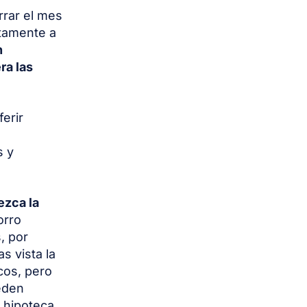
rrar el mes
ctamente a
n
ra las
ferir
s y
ezca la
orro
, por
s vista la
cos, pero
eden
a hipoteca