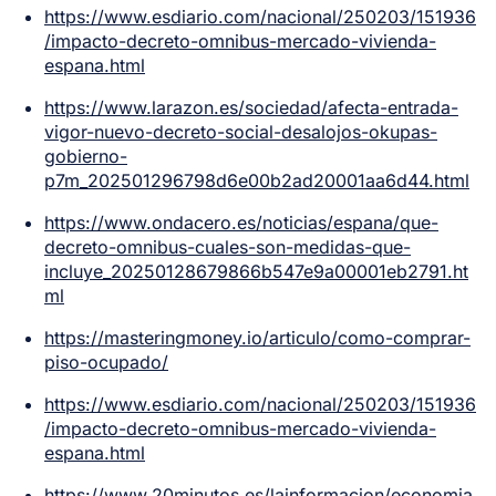
https://www.esdiario.com/nacional/250203/151936
/impacto-decreto-omnibus-mercado-vivienda-
espana.html
https://www.larazon.es/sociedad/afecta-entrada-
vigor-nuevo-decreto-social-desalojos-okupas-
gobierno-
p7m_202501296798d6e00b2ad20001aa6d44.html
https://www.ondacero.es/noticias/espana/que-
decreto-omnibus-cuales-son-medidas-que-
incluye_20250128679866b547e9a00001eb2791.ht
ml
https://masteringmoney.io/articulo/como-comprar-
piso-ocupado/
https://www.esdiario.com/nacional/250203/151936
/impacto-decreto-omnibus-mercado-vivienda-
espana.html
https://www.20minutos.es/lainformacion/economia