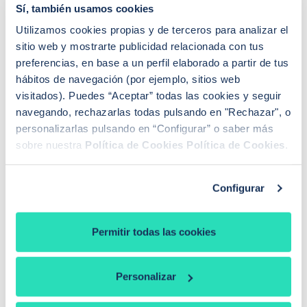
inmobiliario
Sí, también usamos cookies
Utilizamos cookies propias y de terceros para analizar el
Este decreto también tiene
implicaciones directas en
sitio web y mostrarte publicidad relacionada con tus
la inversión y compra de vivienda
. Algunos efectos
preferencias, en base a un perfil elaborado a partir de tus
esperados podrían girar en este sentido:
hábitos de navegación (por ejemplo, sitios web
visitados). Puedes “Aceptar” todas las cookies y seguir
Algunos propietarios, ante el riesgo percibido,
navegando, rechazarlas todas pulsando en "Rechazar", o
pueden
optar por la venta de su vivienda en lugar
personalizarlas pulsando en “Configurar” o saber más
del alquiler
, reduciendo la oferta en el mercado de
arrendamiento.
sobre nuestra
Política de Cookies
Política de Cookies
.
Las
empresas especializadas en la gestión de
propiedades
, capaces de manejar los riesgos,
Configurar
pueden experimentar un mayor auge.
Incertidumbre por parte de inversores
, que
Permitir todas las cookies
podrían esperar a ver cómo se implementan las
medidas antes de tomar decisiones.
Personalizar
Subida de precios de la vivienda
debido a menor
oferta de obra nueva, retirada de inmuebles en el