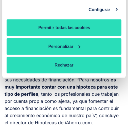
elevado grado de especialización. Simone Colombelli
ha afirmado que “en el caso de Arquia Banca nos
Configurar
acercamos a otros colectivos como son los
profesionales y directivos, con una oferta
Permitir todas las cookies
especialmente adaptada a sus necesidades, por lo que
esta sinergia supone una gran oportunidad para
nosotros”.
Personalizar
Desde este mes de febrero
, los usuarios de iAhorro
contarán con una entidad más para comparar su
Rechazar
hipoteca y así poder elegir la que mejor se adapte a
sus necesidades de financiación. “Para nosotros
es
muy importante contar con una hipoteca para este
tipo de perfiles
, tanto los profesionales que trabajan
por cuenta propia como ajena, ya que fomentar el
acceso a financiación es fundamental para contribuir
al crecimiento económico de nuestro país”, concluye
el director de Hipotecas de iAhorro.com.