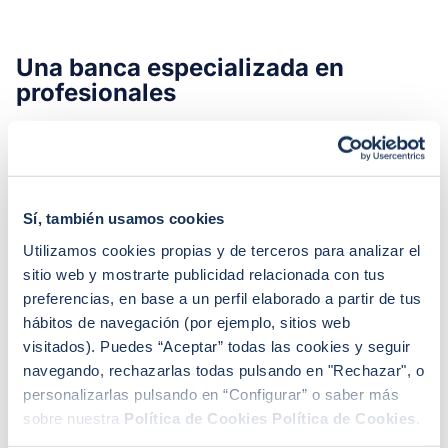
Una banca especializada en
profesionales
Desde su creación, Arquia Banca lleva a cabo
un
modelo único de banca de proximidad
que ha hecho
que se sitúe entre las entidades mejor valoradas por
sus clientes, debido a su trato personalizado y
Sí, también usamos cookies
cercano. Una banca especializada en s
ervicios
Utilizamos cookies propias y de terceros para analizar el
orientados inicialmente a arquitectos que se ha ido
sitio web y mostrarte publicidad relacionada con tus
ampliando con los años a otros colectivos
preferencias, en base a un perfil elaborado a partir de tus
profesionales
, directivos, autónomos y empresas.
hábitos de navegación (por ejemplo, sitios web
visitados). Puedes “Aceptar” todas las cookies y seguir
Los profesionales y directivos son uno de los
navegando, rechazarlas todas pulsando en "Rechazar", o
principales pilares de Arquia Banca. Se trata de
personalizarlas pulsando en “Configurar” o saber más
colectivos con unas necesidades específicas de
sobre nuestra
Política de Cookies
Política de Cookies
.
financiación para los que Arquia Banca cuenta con un