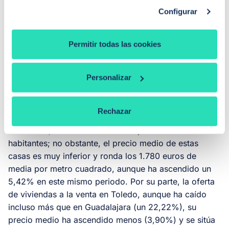
movimiento a segundos anillos y terceros”.
Configurar
El reflejo de estos movimientos migratorios de la
Comunidad de Madrid hacia otras autonomías
Permitir todas las cookies
cercanas es que
provincias como Toledo y
Guadalajara están liderando el incremento
Personalizar
porcentual de población
. Esto lo vemos reflejado,
precisamente, en los datos de estas ciudades: en
Guadalajara capital la oferta de vivienda ha caído un
Rechazar
20% en seis meses y es muy similar a la de Madrid,
con solo 6,9 viviendas a la venta por cada 1.000
habitantes; no obstante, el precio medio de estas
casas es muy inferior y ronda los 1.780 euros de
media por metro cuadrado, aunque ha ascendido un
5,42% en este mismo periodo. Por su parte, la oferta
de viviendas a la venta en Toledo, aunque ha caído
incluso más que en Guadalajara (un 22,22%), su
precio medio ha ascendido menos (3,90%) y se sitúa