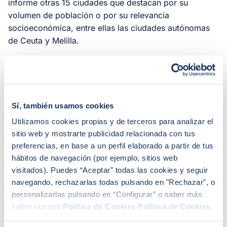
informe otras 15 ciudades que destacan por su
volumen de población o por su relevancia
socioeconómica, entre ellas las ciudades autónomas
de Ceuta y Melilla.
Así, si vemos los resultados generales, son
Leganés
(2,62 viviendas a la venta por cada 1.000 habitantes)
y
Móstoles
(3,08)
las ciudades donde más baja la
oferta de vivienda
, con caídas de un 28,57% y un
Sí, también usamos cookies
27,78%, respectivamente. Esto se debe, declara el
Utilizamos cookies propias y de terceros para analizar el
portavoz de iAhorro, a que “quienes quieren vivir en la
sitio web y mostrarte publicidad relacionada con tus
Comunidad de Madrid encuentran en Leganés y en
preferencias, en base a un perfil elaborado a partir de tus
Móstoles, a priori, viviendas más económicas que en
hábitos de navegación (por ejemplo, sitios web
Madrid capital y tienen igualmente una infraestructura
visitados). Puedes “Aceptar” todas las cookies y seguir
de transporte buena para trasladarse todos los días al
navegando, rechazarlas todas pulsando en "Rechazar", o
centro”. Y esto lo que está ocasionando, añade, es “un
personalizarlas pulsando en “Configurar” o saber más
agotamiento de estos primeros anillos de la periferia
sobre nuestra
Política de Cookies
Política de Cookies
.
por falta de oferta y subida de precios, a la par que un