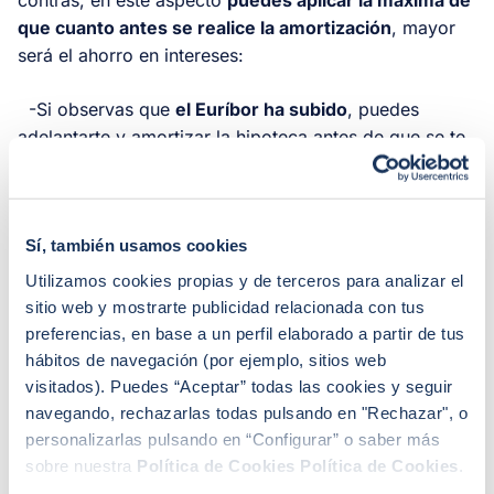
que cuanto antes se realice la amortización
, mayor
será el ahorro en intereses:
-Si observas que
el Euríbor ha subido
, puedes
adelantarte y amortizar la hipoteca antes de que se te
aplique una cuota mayor.
-Por otra parte,
si el euríbor ha caído
, también es
posible amortizar antes de la revisión para que el
ahorro de intereses sea mayor (cuanto más alto esté el
Sí, también usamos cookies
euríbor, mayor es el ahorro de intereses).
Utilizamos cookies propias y de terceros para analizar el
sitio web y mostrarte publicidad relacionada con tus
preferencias, en base a un perfil elaborado a partir de tus
hábitos de navegación (por ejemplo, sitios web
visitados). Puedes “Aceptar” todas las cookies y seguir
navegando, rechazarlas todas pulsando en "Rechazar", o
personalizarlas pulsando en “Configurar” o saber más
sobre nuestra
Política de Cookies
Política de Cookies
.