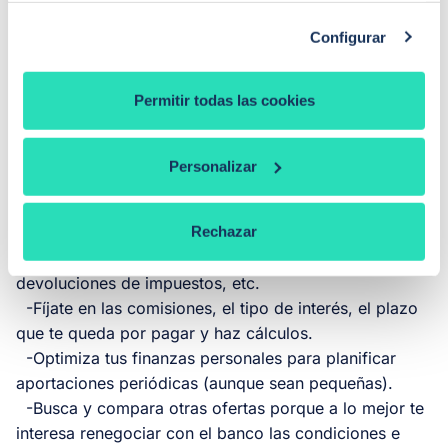
Configurar
Trucos para amortizar hipoteca
Permitir todas las cookies
¿Cómo puedes realizar amortizaciones hipotecarias
anticipadas y obtener el máximo provecho? A
Personalizar
continuación
te ofrecemos una serie de consejos:
Rechazar
-Utiliza para este fin los ingresos extra que percibas,
tales como pagas extraordinarias, primas,
devoluciones de impuestos, etc.
-Fíjate en las comisiones, el tipo de interés, el plazo
que te queda por pagar y haz cálculos.
-Optimiza tus finanzas personales para planificar
aportaciones periódicas (aunque sean pequeñas).
-Busca y compara otras ofertas porque a lo mejor te
interesa renegociar con el banco las condiciones e