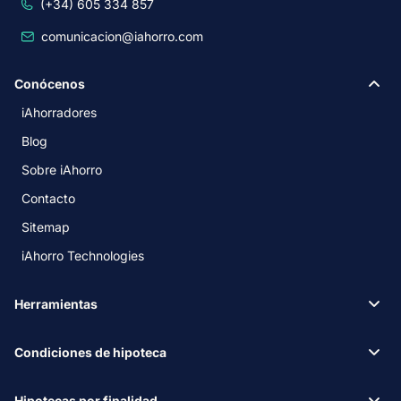
(+34) 605 334 857
comunicacion@iahorro.com
Conócenos
iAhorradores
Blog
Sobre iAhorro
Contacto
Sitemap
iAhorro Technologies
Herramientas
Condiciones de hipoteca
Hipotecas por finalidad