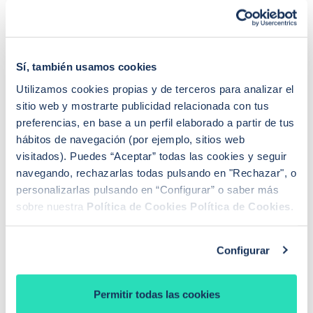
de la mano con el crecimiento de los mercados del
alquiler.
Lo mismo pasa como los alquileres vacacionales, en
Sí, también usamos cookies
aquellas zonas donde más ha crecido este negocio
más han bajado los porcentajes de morosidad. De
Utilizamos cookies propias y de terceros para analizar el
esta manera
Baleares (-6,45%) y Cataluña (-2,76%)
sitio web y mostrarte publicidad relacionada con tus
preferencias, en base a un perfil elaborado a partir de tus
son las comunidades donde más ha caído éste ratio.
hábitos de navegación (por ejemplo, sitios web
visitados). Puedes “Aceptar” todas las cookies y seguir
navegando, rechazarlas todas pulsando en "Rechazar", o
Hasta 18 meses sin cobrar el
personalizarlas pulsando en “Configurar” o saber más
alquiler
sobre nuestra
Política de Cookies
Política de Cookies
.
El estudio concluye que la morosidad continúa siendo
Configurar
uno de los grandes problemas del mercado español
del alquiler. Según recuerda FIM, un impago de 6.000
Permitir todas las cookies
euros -la media nacional-, supone que un arrendador