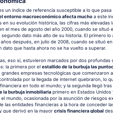
conómica
 es un índice de referencia susceptible a lo que pasa 
el entorno macroeconómico afecta mucho
a este in
s en su evolución histórica, las cifras más elevadas l
 en el mes de agosto del año 2000, cuando se situó e
 segundo dato más alto de su historia. El primero lo
 años después, en julio de 2008, cuando se situó en
 dato que hasta ahora no se ha vuelto a superar.
as, eso sí, estuvieron marcados por dos profundas c
: la primera por el
estallido de la burbuja las punt
s grandes empresas tecnológicas que comenzaron a
ontrolada por la llegada de internet quebraron, lo 
 financiera en todo el mundo; y la segunda llegó tras
e la burbuja inmobiliaria
primero en Estados Unidos
o el mundo, ocasionada por la asunción de riesgos e
de las entidades financieras a la hora de conceder la
y que derivó en la mayor
crisis financiera global
des