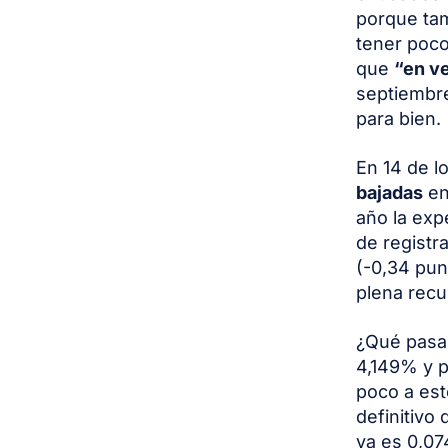
porque tam
tener poco
que
“en v
septiembre
para bien.
En 14 de l
bajadas
en
año la exp
de registr
(-0,34 pu
plena recu
¿Qué pasar
4,149% y p
poco a est
definitivo
ya es 0,07