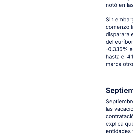
notó en la
Sin embar
comenzó 
disparara e
del euríbo
-0,335% es
hasta
el 4
marca otro 
Septiem
Septiembre
las vacaci
contrataci
explica qu
entidades 