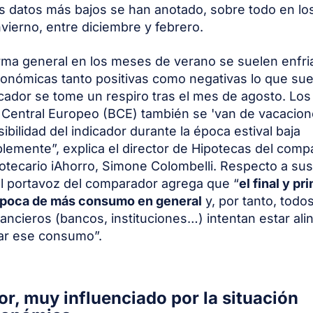
s datos más bajos se han anotado, sobre todo en lo
nvierno, entre diciembre y febrero.
a general en los meses de verano se suelen enfria
conómicas tanto positivas como negativas lo que sue
icador se tome un respiro tras el mes de agosto. Lo
 Central Europeo (BCE) también se 'van de vacacione
ibilidad del indicador durante la época estival baja
blemente
”, explica el director de Hipotecas del comp
otecario iAhorro, Simone Colombelli. Respecto a sus
l portavoz del comparador agrega que “
el final y pr
 época de más consumo en general
y, por tanto, todos
nancieros (bancos, instituciones…) intentan estar al
itar ese consumo”.
bor, muy influenciado por la situación