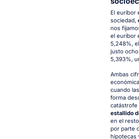
socioe
El euríbor
sociedad,
nos fijamo
el euríbor
5,248%, el
justo ocho
5,393%, un
Ambas cifr
económicas
cuando la
forma desc
catástrofe
estallido d
en el rest
por parte 
hipotecas 