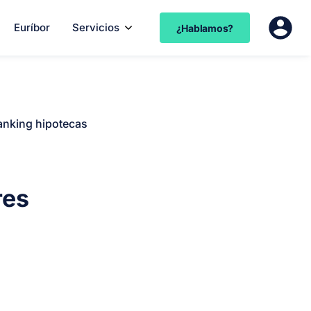
Euríbor
Servicios
¿Hablamos?
anking hipotecas
res