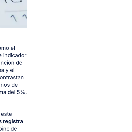
omo el
 indicador
unción de
a y el
contrastan
 años de
ima del 5%,
.
 este
 registra
coincide