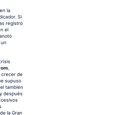
en la
dicador. Si
as registró
n el
 anotó
 un
risis
ocom
,
 crecer de
que supuso
 el también
 y después
xcesivos
s
de la Gran