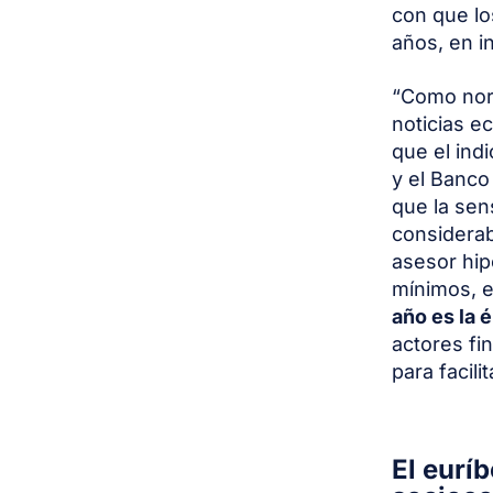
con que lo
años, en i
“Como norm
noticias e
que el ind
y el Banco
que
la sens
considera
asesor hip
mínimos, e
año es la
actores fi
para facil
El eurí