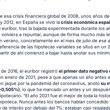
.
e esa crisis financiera global de 2008, unos años d
 y 2012, en España se vivió la
crisis económica espa
l euríbor, tras la bajada experimentada durante los 
, volviera a repuntar, aunque de forma mucho más le
 verano, concretamente en el mes de julio de ese a
referencia de las hipotecas variables se situó en un 
artir de ahí comenzó a bajar hasta anotar sus míni
.
 de 2016, el euríbor registró
el primer dato negativo 
en enero de 2021, pese a que apenas un año antes 
en jaque por la pandemia del coronavirus, anotó
su m
(-0,505%)
, lo que ha marcado un antes y un después
potecario. “El año 2021 fue el mejor de toda la histo
hipoteca. Nunca antes los bancos habían concedido
o de interés por debajo del 1%; estaban casi regalad