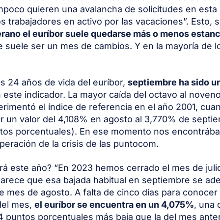
poco quieren una avalancha de solicitudes en esta 
s trabajadores en activo por las vacaciones”. Esto,
erano el euríbor suele quedarse más o menos estan
 suele ser un mes de cambios. Y en la mayoría de l
os 24 años de vida del euríbor,
septiembre ha sido u
 este indicador. La mayor caída del octavo al noven
erimentó el índice de referencia en el año 2001, cu
ar un valor del 4,108% en agosto al 3,770% de septi
ntos porcentuales). En ese momento nos encontráb
peración de la crisis de las puntocom.
á este año? “En 2023 hemos cerrado el mes de juli
arece que esa bajada habitual en septiembre se ade
e mes de agosto. A falta de cinco días para conocer 
 del mes,
el euríbor se encuentra en un 4,075%
, una 
4 puntos porcentuales más baja que la del mes anter