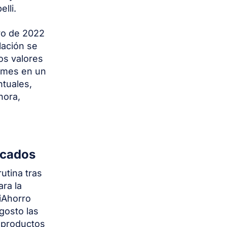
elli.
ro de 2022
flación se
los valores
l mes en un
ntuales,
hora,
ecados
utina tras
ra la
 iAhorro
gosto las
 productos