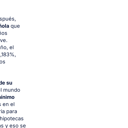
espués,
ñola
que
años
ve.
ño, el
2,183%,
mos
de su
el mundo
ínimo
 en el
ria para
 hipotecas
as y eso se