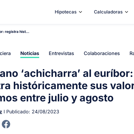
Hipotecas
Calculadoras
r: registra hist...
ciera
Noticias
Entrevistas
Colaboraciones
R
rano ‘achicharra’ al euríbor:
tra históricamente sus valo
os entre julio y agosto
z
I Publicado:
24/08/2023