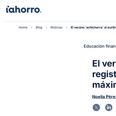
Home
Blog
Noticias
El verano ‘achicharra’ al euríbo
Educación finan
El ve
regis
máxim
Noelia Pére