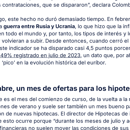
s contrataciones, que se dispararon”, declara Colomb
go, este hecho no duró demasiado tiempo. En febre
la
guerra entre Rusia y Ucrania
, lo que hizo que la in
n todo el mundo y, por tanto, los tipos de interés y 
r volvieran a subir. Desde entonces, cuando cerró e
te indicador se ha disparado casi 4,5 puntos porce
,149% registrado en julio de 2023
, un dato que, por a
‘pico’ en la evolución histórica del euríbor.
bre, un mes de ofertas para los hipot
 es el mes del comienzo de curso, de la vuelta a la r
ones de verano y suele ser también un mes bueno pa
ón de nuevas hipotecas. El director de Hipotecas de
e esto ocurre porque “durante los meses de julio y a
financieras no suelen mover las condiciones de sus