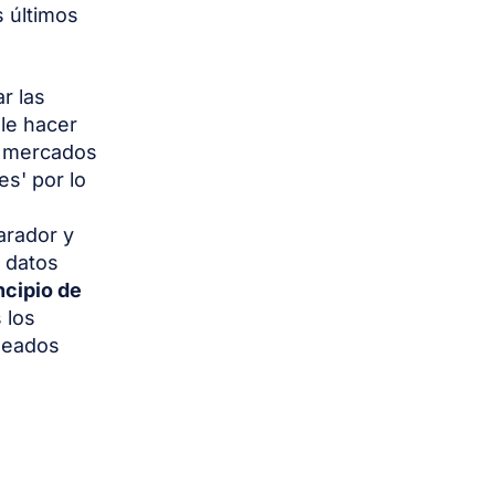
s últimos
r las
le hacer
s mercados
s' por lo
arador y
 datos
incipio de
 los
ineados