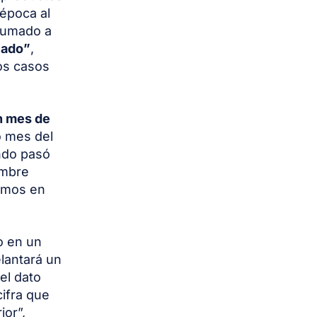
época al
 sumado a
cado”
,
os casos
n mes de
o mes del
ando pasó
embre
amos en
o en un
lantará un
el dato
cifra que
ior”,