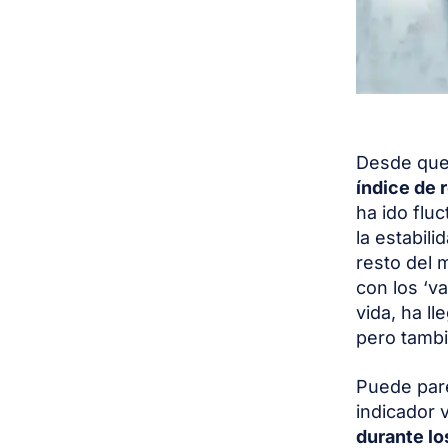
Desde que 
índice de 
ha ido flu
la estabili
resto del 
con los ‘v
vida, ha l
pero tambi
Puede pare
indicador
durante l