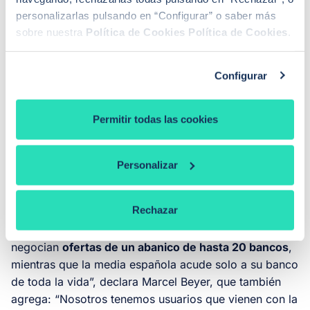
personalizarlas pulsando en “Configurar” o saber más
“Las ofertas de los bancos es lo único a lo que un
sobre nuestra
Política de Cookies
Política de Cookies
.
futuro hipotecado puede aspirar si no conoce esta
información”, declara el CEO de iAhorro. Por eso,
añade el CEO del comparador hipotecario, la
Configurar
información es poder y el fin es que el Índice iAhorro
se convierta en “el
punto de referencia
que te ayude a
Permitir todas las cookies
encontrar lo que deseas”.
Personalizar
“El 70% de las ofertas se pueden
mejorar”
Rechazar
"Las personas que acuden a iAhorro comparan y
negocian
ofertas de un abanico de hasta 20 bancos
,
mientras que la media española acude solo a su banco
de toda la vida”, declara Marcel Beyer, que también
agrega: “Nosotros tenemos usuarios que vienen con la