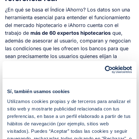
¿En qué se basa el Índice iAhorro? Los datos son una
herramienta esencial para entender el funcionamiento
del mercado hipotecario e iAhorro cuenta con el
trabajo de
más de 60 expertos hipotecarios
que,
además de asesorar al usuario, comparan y negocian
las condiciones que les ofrecen los bancos para que
sean precisamente los usuarios quienes elijan la
hipoteca que más se adapte a sus necesidades.
La clave es
compartir estos datos, analizarlos,
explicarlos y hacerlos públicos
para ayudar y orientar
Sí, también usamos cookies
a los usuarios para que puedan tomar la decisión que
Utilizamos cookies propias y de terceros para analizar el
consideren que es la correcta. Porque cuando una
sitio web y mostrarte publicidad relacionada con tus
persona acude a su banco “de toda la vida” como
preferencias, en base a un perfil elaborado a partir de tus
primera y única opción, sus ofertas se limitan a la
hábitos de navegación (por ejemplo, sitios web
hipoteca que ellos le den. Sin embargo, con iAhorro
visitados). Puedes “Aceptar” todas las cookies y seguir
podrán comparar y elegir entre varias opciones.
navegando, rechazarlas todas pulsando en "Rechazar", o