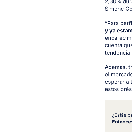
2,38% dura
Simone Col
“Para perf
y ya esta
encarecimi
cuenta que
tendencia 
Además, tr
el mercado
esperar a 
estos prés
¿Estás p
Entonce