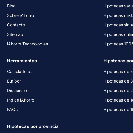
Blog
Hipotecas vari
Sobre iAhorro
Hipotecas mixt
Contacto
Hipotecas sin a
Sitemap
Hipotecas onli
iAhorro Technologies
Hipotecas 10
Herramientas
Hipotecas po
Calculadoras
Hipotecas de 
Euríbor
Hipotecas de 
Diccionario
Hipotecas de 
Índice iAhorro
Hipotecas de 
FAQs
Hipotecas de 
Hipotecas por provincia