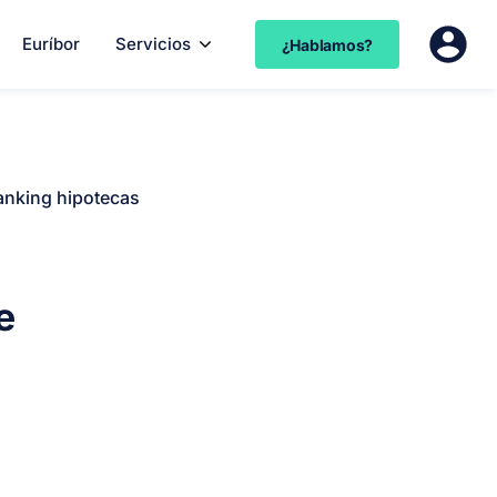
Euríbor
Servicios
¿Hablamos?
anking hipotecas
s
e