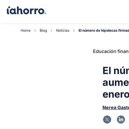
Home
Blog
Noticias
El número de hipotecas firmad
Educación finan
El nú
aumen
enero
Nerea Gast