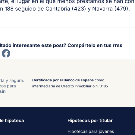
arte, el lugar en el que menos préstamos se han cons
on 188 seguido de Cantabria (423) y Navarra (479).
ltado interesante este post? Compártelo en tus rrss
Certificada por el Banco de España
como
ida y segura.
cos para
intermediaria de Crédito Inmobiliario nºD185
sin
de hipoteca
Hipotecas por titular
Hipotecas para jóvenes