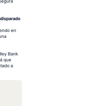
asegura
n disparado
iendo en
 una
lley Bank
rá que
ctado a