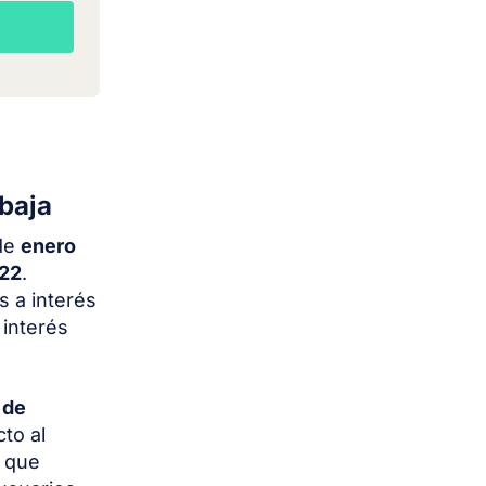
 baja
 de
enero
022
.
s a interés
 interés
 de
to al
e que