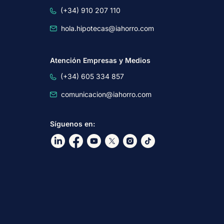
(+34) 910 207 110
hola.hipotecas@iahorro.com
Atención Empresas y Medios
(+34) 605 334 857
comunicacion@iahorro.com
Síguenos en:
Ir a nuestro Linkdin
Ir a nuestro Facebook
Ir a nuestro canal de Youtube
Ir a nuestro X
Ir a nuestro Instagram
Ir a nuestro TikTok