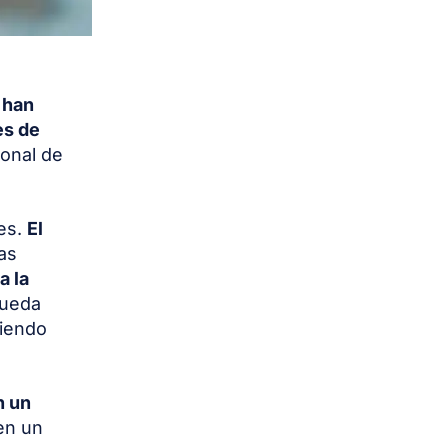
 han
es de
ional de
les.
El
las
a la
pueda
biendo
n un
 en un