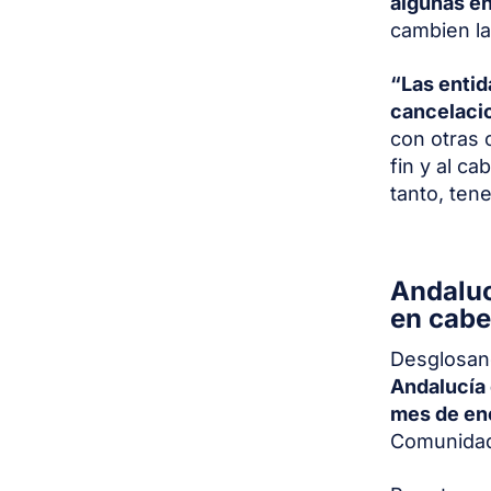
algunas en
cambien la
“Las entid
cancelaci
con otras 
fin y al c
tanto, ten
Andaluc
en cab
Desglosan
Andalucía 
mes de en
Comunidad