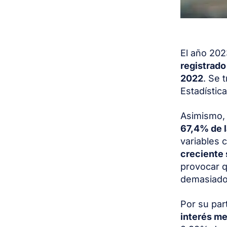
El año 202
registrad
2022
. Se 
Estadística
Asimismo, 
67,4% de l
variables 
creciente 
provocar q
demasiado
Por su par
interés m