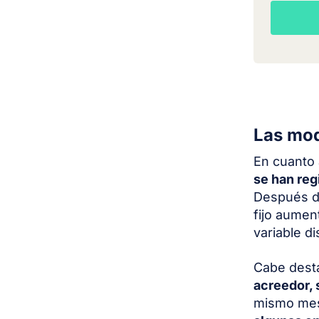
Las mod
En cuanto 
se han reg
Después de
fijo aumen
variable d
Cabe desta
acreedor, 
mismo mes 