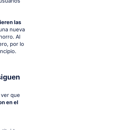
usuarios
ieren las
r una nueva
horro. Al
ro, por lo
ncipio.
siguen
 ver que
on en el