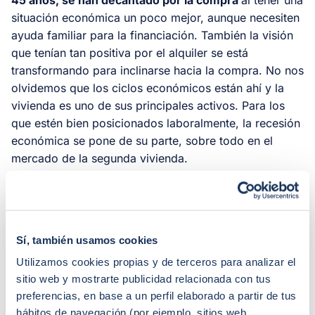
situación económica un poco mejor, aunque necesiten
ayuda familiar para la financiación. También la visión
que tenían tan positiva por el alquiler se está
transformando para inclinarse hacia la compra. No nos
olvidemos que los ciclos económicos están ahí y la
vivienda es uno de sus principales activos. Para los
que estén bien posicionados laboralmente, la recesión
económica se pone de su parte, sobre todo en el
mercado de la segunda vivienda.
La concesión de un préstamo hipotecario, en cambio,
está sujeta a una serie de condiciones más o menos
idénticas en todas las entidades. La primera condición
Sí, también usamos cookies
pasa por
tener unos ahorros
equivalentes al 30%
(10% para gastos y 20% para el pago inicial de la
Utilizamos cookies propias y de terceros para analizar el
sitio web y mostrarte publicidad relacionada con tus
vivienda) del precio de la vivienda debido a que la
preferencias, en base a un perfil elaborado a partir de tus
banca se limita a cubrir únicamente hasta el 80% del
hábitos de navegación (por ejemplo, sitios web