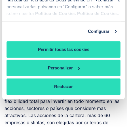
(17 mill. a cierre de 2010).
personalizarlas pulsando en “Configurar” o saber más
sobre nuestra
Política de Cookies
Política de Cookies
.
¿Qué tipo de inversiones se plantea Koala para
Configurar
el 2012?
Permitir todas las cookies
Iniciamos las inversiones del 2012
de forma muy
conservadora
. Koala Capital Sicav puede tener
invertido entre el 0% y el 50% en bolsa, y actualmente
Personalizar
apenas tenemos un 10% de exposición neta a
acciones. Dos terceras partes de la cartea está
Rechazar
invertido en acciones USA en este momento y una
tercera parte en empresas europeas. El gestor tiene
flexibilidad total para invertir en todo momento en las
acciones, sectores o países que considere mas
atractivos. Las acciones de la cartera, más de 60
empresas distintas, son elegidas por criterios de