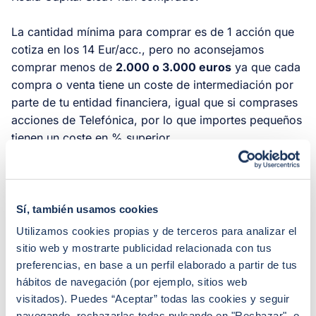
La cantidad mínima para comprar es de 1 acción que
cotiza en los 14 Eur/acc., pero no aconsejamos
comprar menos de
2.000 o 3.000 euros
ya que cada
compra o venta tiene un coste de intermediación por
parte de tu entidad financiera, igual que si comprases
acciones de Telefónica, por lo que importes pequeños
tienen un coste en % superior.
Koala Capital Sicav cotiza en bolsa
, en el MAB
(Mercado Alternativo Bursátil), pero en realidad
funciona como cualquier fondo de inversión
, con
Sí, también usamos cookies
liquidez diaria y sin necesidad de contrapartida, por lo
Utilizamos cookies propias y de terceros para analizar el
que tiene total liquidez y valoración diaria. Al
sitio web y mostrarte publicidad relacionada con tus
funcionar como un fondo de inversión nos permite
preferencias, en base a un perfil elaborado a partir de tus
aceptar cualquier importe del inversor-ahorrador, ya
hábitos de navegación (por ejemplo, sitios web
que gestionamos diariamente el conjunto del dinero de
visitados). Puedes “Aceptar” todas las cookies y seguir
todos, actualmente cerca de los
19 millones de euros
navegando, rechazarlas todas pulsando en "Rechazar", o