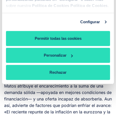
alcanzados y la escasez de producto nuevo han
sobre nuestra
Política de Cookies
Política de Cookies
.
actuado como contrapeso, y el volumen de
compraventas encadena
medio año
de descensos en
operaciones.
Configurar
Para María Matos, directora de estudios de Fotocasa,
Permitir todas las cookies
el dato permite una lectura favorable: «Estos datos
confirman que el precio de la vivienda continúa su
escalada y arranca el año con uno de los incrementos
Personalizar
más significativos de su historia, alcanzando ritmos de
crecimiento que no se observaban desde el periodo
Rechazar
previo a la crisis financiera de 2007».
Matos atribuye el encarecimiento a la suma de una
demanda sólida —apoyada en mejores condiciones de
financiación— y una oferta incapaz de absorberla. Aun
así, advierte de factores que podrían enfriar el avance:
«El reciente repunte de la inflación en la eurozona y la