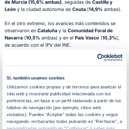
de Murcia (15,6% ambas)
, seguidas de
Castilla y
León
y la ciudad autónoma de
Ceuta
(
14,9%
ambas).
En el otro extremo, los avances más contenidos se
observaron en
Cataluña
y la
Comunidad Foral de
Navarra
(
10,5%
ambas) y en el
País Vasco
(
10,3%
),
de acuerdo con el IPV del INE.
Lecturas del mercado: demanda
firme, oferta insuficiente
Sí, también usamos cookies
Utilizamos cookies propias y de terceros para analizar el
En el sector empieza a asumirse que el precio podría
sitio web y mostrarte publicidad relacionada con tus
acercarse a un punto de inflexión tras años de
preferencias, en base a un perfil elaborado a partir de tus
incrementos sostenidos, impulsados por una demanda
hábitos de navegación (por ejemplo, sitios web
intensa en la que han coincidido compradores de
visitados). Puedes “Aceptar” todas las cookies y seguir
primera vivienda, inversores y extranjeros que buscan
navegando, rechazarlas todas pulsando en "Rechazar", o
una segunda residencia. Al mismo tiempo, los niveles
personalizarlas pulsando en “Configurar” o saber más