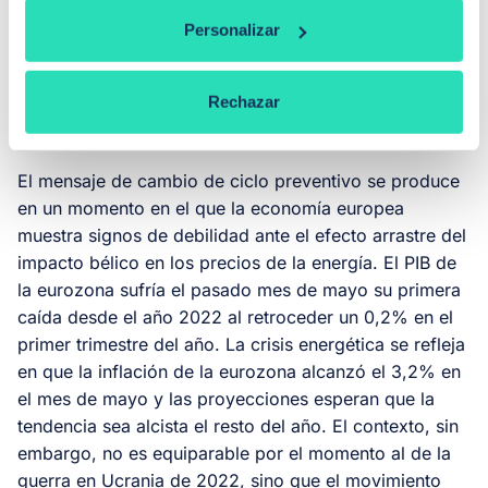
La reunión que celebrará el Banco Central Europeo
Personalizar
(BCE) este jueves, 11 de junio, ha determinado el
nuevo rumbo del BCE:
han subido los tipos oficiales
25 puntos hasta situarlos en el 2,25%. Se trata de la
Rechazar
primera subida desde diciembre de 2024.
El mensaje de cambio de ciclo preventivo se produce
en un momento en el que la economía europea
muestra signos de debilidad ante el efecto arrastre del
impacto bélico en los precios de la energía. El PIB de
la eurozona sufría el pasado mes de mayo su primera
caída desde el año 2022 al retroceder un 0,2% en el
primer trimestre del año. La crisis energética se refleja
en que la inflación de la eurozona alcanzó el 3,2% en
el mes de mayo y las proyecciones esperan que la
tendencia sea alcista el resto del año. El contexto, sin
embargo, no es equiparable por el momento al de la
guerra en Ucrania de 2022, sino que el movimiento