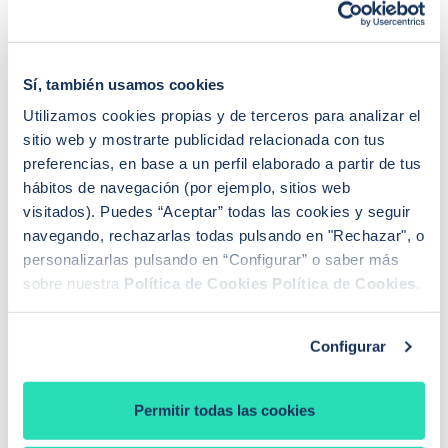
préstamos.
Algunos bancos ya han empezado a
ajustar sus ofertas al alza
para compensar el aumento
del coste del dinero, por lo que los tipos de interés de
Sí, también usamos cookies
las hipotecas fijas y mixtas (sobre todo durante su
parte fija) también tienden al alza. Esto encarece la
Utilizamos cookies propias y de terceros para analizar el
financiación para quienes estén pensando en comprar
sitio web y mostrarte publicidad relacionada con tus
una vivienda y reduce, de manera indirecta, la
preferencias, en base a un perfil elaborado a partir de tus
hábitos de navegación (por ejemplo, sitios web
capacidad de ahorro de los hogares.
visitados). Puedes “Aceptar” todas las cookies y seguir
navegando, rechazarlas todas pulsando en "Rechazar", o
En definitiva, el nuevo contexto económico y
personalizarlas pulsando en “Configurar” o saber más
geopolítico podría marcar un punto de inflexión en las
sobre nuestra
Política de Cookies
Política de Cookies
.
expectativas sobre la política monetaria en Europa,
con consecuencias directas sobre el coste de la
financiación para familias y empresas.
Configurar
Permitir todas las cookies
Última reunión del BCE: 11 de junio