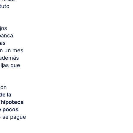
tuto
jos
 banca
Las
n un mes
 además
ijas que
ión
de la
a
hipoteca
e pocos
ue se pague