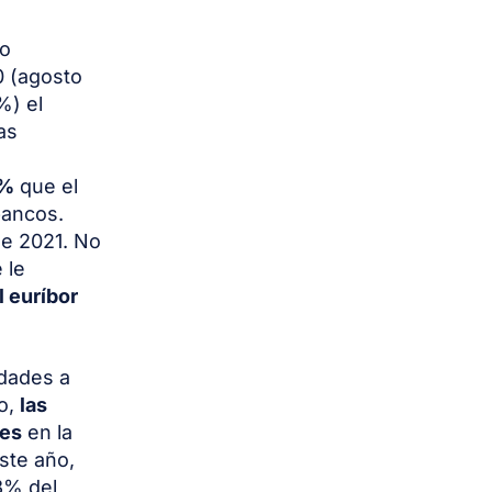
no
0 (agosto
%) el
as
5%
que el
bancos.
de 2021. No
 le
l euríbor
idades a
ho,
las
les
en la
ste año,
3% del