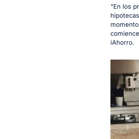
“En los p
hipotecas
momento 
comiencen
iAhorro.