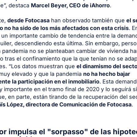
e”, destaca
Marcel Beyer, CEO de iAhorro
.
te,
desde Fotocasa
han observado también que
el s
io no ha sido de los más afectados con esta crisis
. E
 un importante cambio de tendencia entre la deman
quiler, descendiendo esta última. Sin embargo, pers
a pandemia no se planteaban cambiar de vivienda ha
o tras el confinamiento que la que tenían no se ada
es. “Los datos muestran que
el dinamismo del sect
muy elevado y que la pandemia
no ha hecho bajar
nte la participación en el inmobiliario
. Esta demand
 importante en el tramo final de 2020 y lo seguirá 
ue, en parte, están tirando de la recuperación del sec
ïs López, directora de Comunicación de Fotocasa
.
bor impulsa el "sorpasso" de las hipot