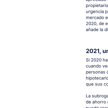
propietari
urgencia p
mercado en
2020, de e
añade la d
2021, u
Si 2020 ha
cuando ve
personas 
hipotecari
que sus c
La subroga
de ahorro 
puede reco