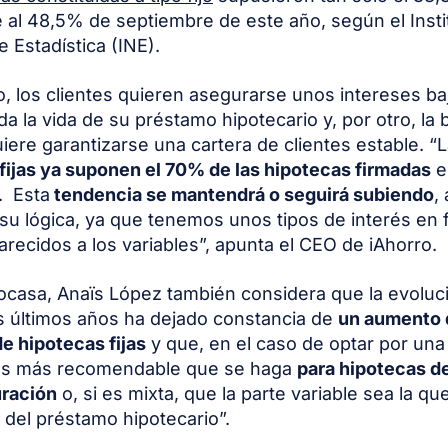
te al 48,5% de septiembre de este año, según el Insti
e Estadística (INE).
o, los clientes quieren asegurarse unos intereses ba
da la vida de su préstamo hipotecario y, por otro, la
iere garantizarse una cartera de clientes estable. “
fijas ya suponen el 70% de las hipotecas firmadas
e
. Esta
tendencia se mantendrá o seguirá subiendo
,
 su lógica, ya que tenemos unos tipos de interés en f
recidos a los variables”, apunta el CEO de iAhorro.
casa, Anaïs López también considera que la evoluc
s últimos años ha dejado constancia de
un aumento 
 hipotecas fijas
y que, en el caso de optar por un
s más recomendable que se haga
para hipotecas d
uración
o, si es mixta, que la parte variable sea la q
o del préstamo hipotecario”.