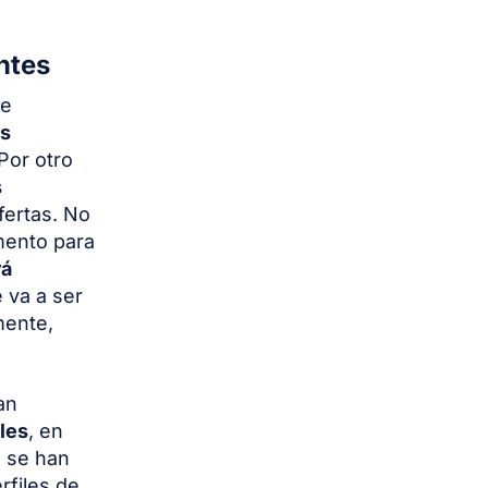
ntes
te
os
Por otro
s
fertas. No
mento para
rá
 va a ser
mente,
an
les
, en
a se han
rfiles de