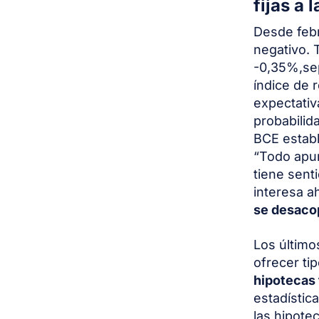
fijas a 
Desde febr
negativo. 
-0,35%,se
índice de 
expectati
probabilid
BCE establ
“Todo apun
tiene sent
interesa a
se desacop
Los último
ofrecer ti
hipotecas 
estadístic
las
hipotec