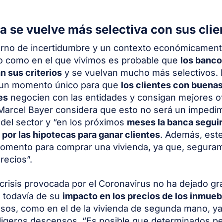
a se vuelve más selectiva con sus clie
orno de incertidumbre y un contexto económicamen
o como en el que vivimos es probable que
los banc
 sus criterios
y se vuelvan mucho más selectivos. 
á un momento único para que
los clientes con buena
es
negocien con las entidades y consigan mejores o
Marcel Bayer considera que esto no será un impedi
 del sector y “en los próximos
meses la banca segui
por las hipotecas para ganar clientes
. Además, este
omento para comprar una vivienda, ya que, segura
precios”.
crisis provocada por el Coronavirus no ha dejado gr
 todavía de su
impacto en los precios de los inmueb
sos, como en el de la vivienda de segunda mano, y
ligeros descensos. “Es posible que determinados pe