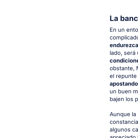
La banc
En un ent
complicad
endurezcan
lado, ser
condicion
obstante, 
el repunte
apostando 
un buen m
bajen los 
Aunque la 
constancia
algunos ca
apreciado 