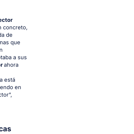
ector
n concreto,
da de
onas que
n
ptaba a sus
or
ahora
a está
siendo en
tor”,
ecas