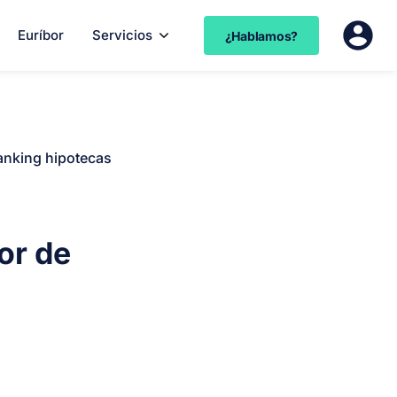
Euríbor
Servicios
¿Hablamos?
anking hipotecas
or de