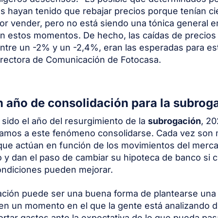
os hayan tenido que rebajar precios porque tenían ci
or vender, pero no está siendo una tónica general e
 estos momentos. De hecho, las caídas de precios
ntre un -2% y un -2,4%, eran las esperadas para es
irectora de Comunicación de Fotocasa.
n año de consolidación para la subrog
 sido el año del resurgimiento de la
subrogación
, 20
amos a este fenómeno consolidarse. Cada vez son 
que actúan en función de los movimientos del merc
o y dan el paso de cambiar su hipoteca de banco si 
ondiciones pueden mejorar.
ción puede ser una buena forma de plantearse una 
en un momento en el que la gente está analizando 
rtar gastos ante la expectativa de lo que pueda pasa