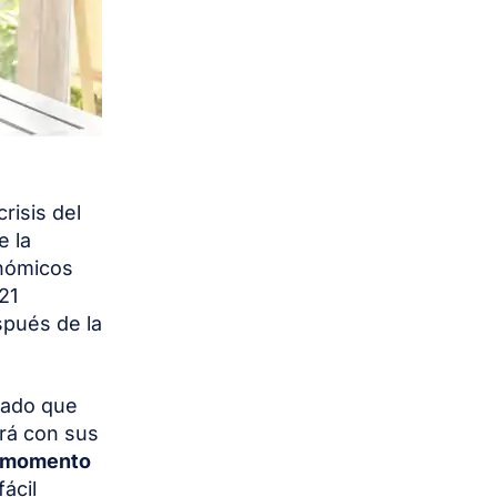
risis del
e la
onómicos
21
spués de la
tado que
irá con sus
 momento
ácil