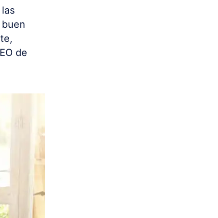
 las
n buen
te,
CEO de