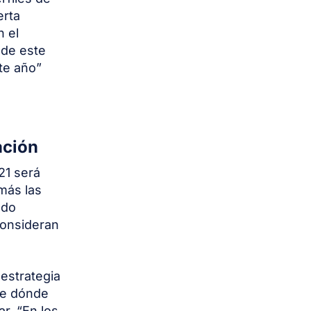
erta
n el
 de este
te año”
ación
21 será
más las
ado
consideran
estrategia
de dónde
r. “En los