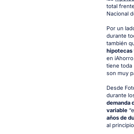
total fren
Nacional d
Por un lad
durante to
también qu
hipotecas 
en iAhorro
tiene toda
son muy pa
Desde Foto
durante lo
demanda de
variable
“e
años de d
al principi