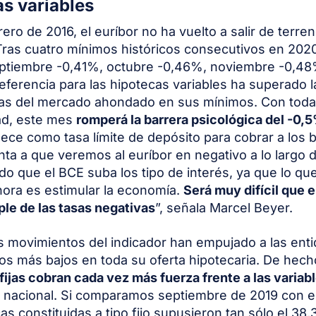
las variables
ero de 2016, el euríbor no ha vuelto a salir de terre
Tras cuatro mínimos históricos consecutivos en 202
ptiembre -0,41%, octubre -0,46%, noviembre -0,48
referencia para las hipotecas variables ha superado l
vas del mercado ahondado en sus mínimos. Con toda
ad, este mes
romperá la barrera psicológica del -0,
ece como tasa límite de depósito para cobrar a los 
ta a que veremos al euríbor en negativo a lo largo 
ido que el BCE suba los tipo de interés, ya que lo que
hora es estimular la economía.
Será muy difícil que e
le de las tasas negativas
”, señala Marcel Beyer.
s movimientos del indicador han empujado a las ent
pos más bajos en toda su oferta hipotecaria. De hec
fijas cobran cada vez más fuerza frente a las variab
a nacional. Si comparamos septiembre de 2019 con e
as constituidas a tipo fijo
supusieron tan sólo el 38,