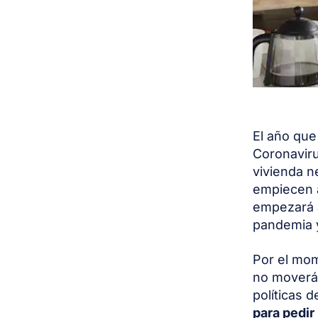
El año que
Coronavirus
vivienda 
empiecen a
empezará a
pandemia y
Por el mom
no moverá 
políticas 
para pedir