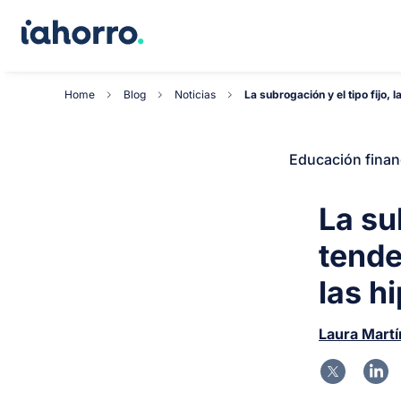
Home
Blog
Noticias
La subrogación y el tipo fijo, 
Educación finan
La sub
tende
las h
Laura Mart