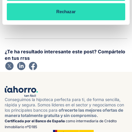
El tribunal europeo ha considerado que
es ilegal
que
un juez nacional niegue a una persona que pueda
Rechazar
recibir el dinero de unas cláusulas cuando estas han
sido declaradas como abusivas.
¿Te ha resultado interesante este post? Compártelo
en tus rrss
Conseguimos la hipoteca perfecta para ti, de forma sencilla,
rápida y segura. Somos líderes en el sector y negociamos con
los principales bancos para
ofrecerte las mejores ofertas de
manera totalmente gratuita y sin compromiso.
Certificada por el Banco de España
como intermediaria de Crédito
Inmobiliario nºD185