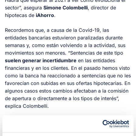
sector”, asegura
Simone Colombelli
, director de
hipotecas de
iAhorro
.
Recordemos que, a causa de la Covid-19, las
entidades bancarias estuvieron paralizadas durante
semanas y, como están volviendo a la actividad, sus
movimientos son menores. “Sentencias de este tipo
suelen generar incertidumbre
en las entidades
financieras y en los clientes. En el pasado hemos visto
como la banca ha reaccionado a sentencias que no les
favorecían con subidas en sus ofertas hipotecarias. En
algunos casos estos cambios afectaban a la comisión
de apertura o directamente a los tipos de interés”,
explica Colombelli.
De hecho, el experto hipotecario de
iAhorro
advierte
que, como las entidades tienen que compensar las
pérdidas económicas que les va a suponer esta