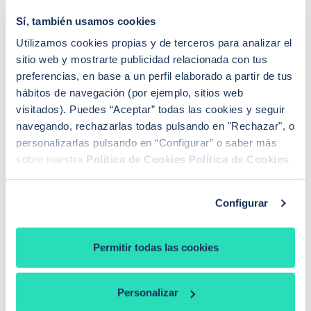
sentencia, puede que
“suban el porcentaje” de
Sí, también usamos cookies
algunas comisiones
. Esto significa que si una entidad
Utilizamos cookies propias y de terceros para analizar el
tiene una comisión de apertura de un 0,6%, por
sitio web y mostrarte publicidad relacionada con tus
ejemplo, puede subirlo a un 0,8% como forma de
preferencias, en base a un perfil elaborado a partir de tus
compensar las consecuencias de esta sentencia.
hábitos de navegación (por ejemplo, sitios web
visitados). Puedes “Aceptar” todas las cookies y seguir
navegando, rechazarlas todas pulsando en "Rechazar", o
personalizarlas pulsando en “Configurar” o saber más
El origen de la sentencia del TJUE
sobre nuestra
Política de Cookies
Política de Cookies
.
La sentencia del tribunal europeo viene a raíz de
dos
cuestiones judiciales
. La primera es un procedimiento
Configurar
contra CaixaBank planteada por el Juzgado de
Primera Instancia nº17 de Palma de Mallorca y la
segunda procede del Juzgado de Primera Instancia e
Permitir todas las cookies
Instrucción nº6 de Ceuta en relación con un caso con
BBVA.
Personalizar