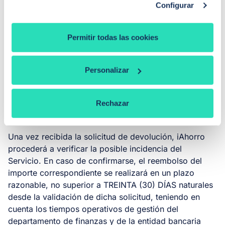
Usuarios.
Configurar
VII.
Condiciones de devolución
Permitir todas las cookies
El Cliente tendrá derecho a solicitar la devolución del
importe pagado en concepto de honorarios si iAhorro
Personalizar
incumple con su compromiso de servicio. Dicha
solicitud deberá realizarse en un plazo máximo de
TREINTA (30) DÍAS naturales desde el momento en
Rechazar
que se produjo el incumplimiento.
Una vez recibida la solicitud de devolución, iAhorro
procederá a verificar la posible incidencia del
Servicio. En caso de confirmarse, el reembolso del
importe correspondiente se realizará en un plazo
razonable, no superior a TREINTA (30) DÍAS naturales
desde la validación de dicha solicitud, teniendo en
cuenta los tiempos operativos de gestión del
departamento de finanzas y de la entidad bancaria