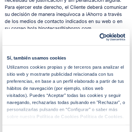
necesidad de justificación y sin penalización alguna.
Para ejercer este derecho, el Cliente deberá comunicar
su decisión de manera inequívoca a iAhorro a través
de los medios de contacto indicados en su web o en
su correo
hola.hipotecas@iahorro.com
.
El Servicio se entenderá por formalizado y
comenzado en el momento en que el Cliente haya
efectuado el pago correspondiente. No obstante, el
Sí, también usamos cookies
Cliente conoce y acepta que el derecho de
Utilizamos cookies propias y de terceros para analizar el
desistimiento se extinguirá si el Servicio ha sido
sitio web y mostrarte publicidad relacionada con tus
ejecutado completamente dentro del plazo legal de
preferencias, en base a un perfil elaborado a partir de tus
desistimiento al considerarse prestado el Servicio en
hábitos de navegación (por ejemplo, sitios web
su totalidad. Se considerará que el Servicio ha sido
visitados). Puedes “Aceptar” todas las cookies y seguir
completamente ejecutado cuando iAhorro, o las
navegando, rechazarlas todas pulsando en "Rechazar", o
entidades colaboradoras, hayan presentado al Cliente
personalizarlas pulsando en “Configurar” o saber más
las ofertas correspondientes, de conformidad con lo
sobre nuestra
Política de Cookies
Política de Cookies
.
previsto en el artículo 103.a) del Texto Refundido de la
Ley General para la Defensa de los Consumidores y