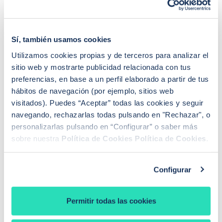
También te preguntará si sabes que
puedes cambiar
de banco mediante subrogación
y si conoces las
comisiones que pueden aplicarte por esta operación.
Sí, también usamos cookies
Este punto es importante, puesto que muchos clientes
Utilizamos cookies propias y de terceros para analizar el
desconocen las penalizaciones por amortizar antes de
sitio web y mostrarte publicidad relacionada con tus
tiempo y los límites que impone la Nueva Ley
preferencias, en base a un perfil elaborado a partir de tus
Hipotecaria.
hábitos de navegación (por ejemplo, sitios web
visitados). Puedes “Aceptar” todas las cookies y seguir
navegando, rechazarlas todas pulsando en "Rechazar", o
Impagos, demora y ejecución hipotecaria
personalizarlas pulsando en “Configurar” o saber más
sobre nuestra
Política de Cookies
Política de Cookies
.
Se trata del bloque más sensible, puesto que son
cuestiones que generan conflictos con el banco y
suelen tener impacto económico para el hipotecado.
Configurar
El notario puede preguntarte:
Permitir todas las cookies
-¿Qué ocurre si dejas de pagar varias cuotas?