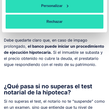
-¿Sabes cuándo el banco puede iniciar la ejecución
Personalizar
hipotecaria?
-¿Conoces los intereses de demora por impago?
Rechazar
-¿Sabes que respondes con todo tu patrimonio en
caso de impago (además de la ejecución hipotecaria)?
Debe quedarte claro que, en caso de impago
prolongado,
el banco puede iniciar un procedimiento
de ejecución hipotecaria.
Si el inmueble se subasta y
el precio obtenido no cubre la deuda, el prestatario
sigue respondiendo con el resto de su patrimonio.
¿Qué pasa si no superas el test
notarial de la hipoteca?
Si no superas el test, el notario no te “suspende” como
en un examen, sino que entiende que tu nivel de