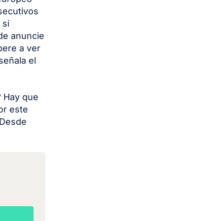
secutivos
 si
de anuncie
pere a ver
señala el
?
Hay que
or este
. Desde