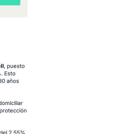
ll
, puesto
. Esto
 30 años
omiciliar
 protección
 del 2,55%