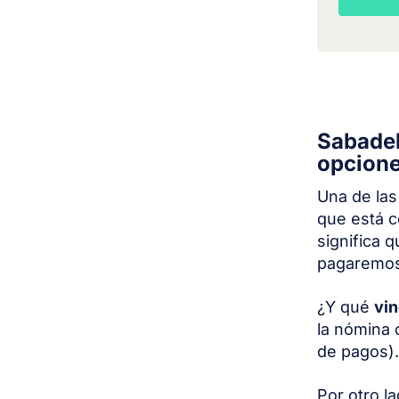
Sabadel
opcion
Una de las
que está c
significa 
pagaremos
¿Y qué
vi
la nómina 
de pagos).
Por otro l