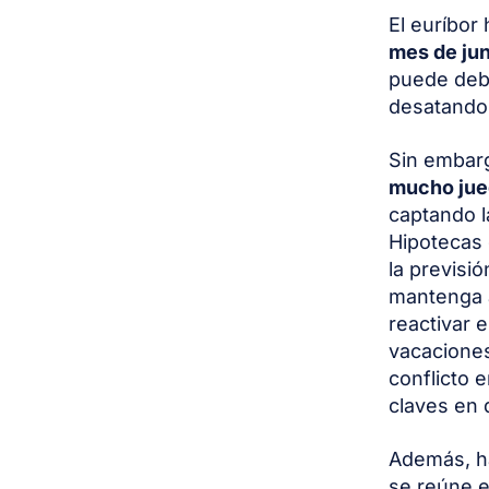
El euríbor
mes de ju
puede debe
desatando
Sin embarg
mucho ju
captando l
Hipotecas 
la previsió
mantenga a
reactivar 
vacaciones
conflicto 
claves en 
Además, h
se reúne e