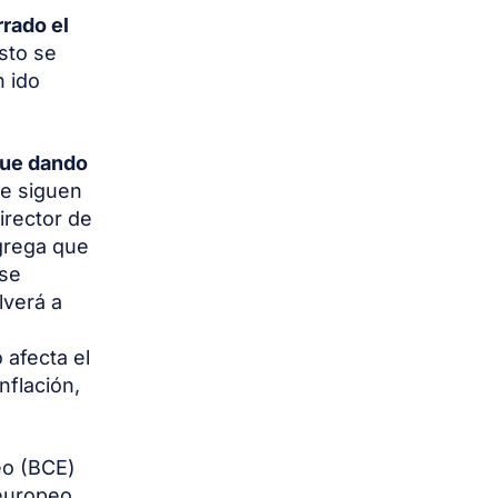
rrado el
Esto se
n ido
gue dando
ue siguen
irector de
grega que
 se
lverá a
afecta el
nflación,
eo (BCE)
 europeo