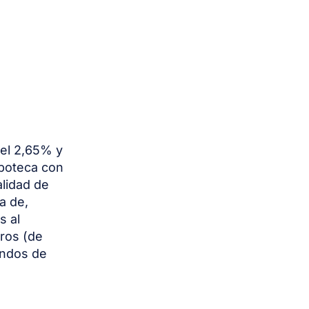
del 2,65% y
ipoteca con
lidad de
a de,
s al
uros (de
ondos de