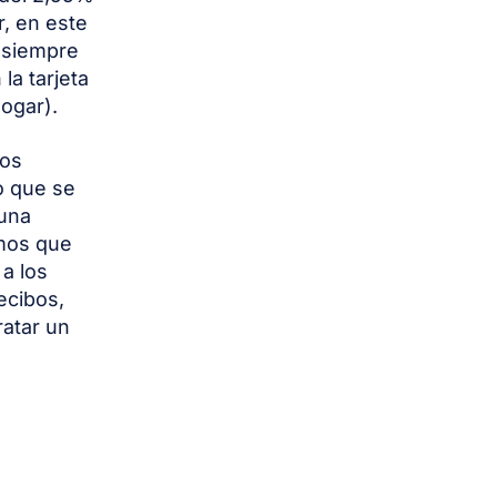
r, en este
o siempre
la tarjeta
ogar).
nos
o que se
 una
emos que
a los
ecibos,
ratar un