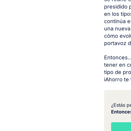
presidido 
en los tipo
continúa e
una nueva 
cómo evolu
portavoz d
Entonces…
tener en c
tipo de pr
iAhorro te
¿Estás p
Entonce