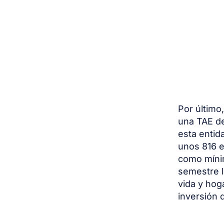
Por último
una TAE de
esta enti
unos 816 e
como mínim
semestre l
vida y hog
inversión d