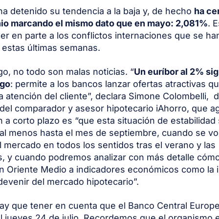
 ha detenido su tendencia a la baja y, de hecho
ha ce
nio marcando el mismo dato que en mayo: 2,081%
. 
r en parte a los conflictos internaciones que se ha
 estas últimas semanas.
o, no todo son malas noticias. “
Un euríbor al 2% si
ego
: permite a los bancos lanzar ofertas atractivas q
a atención del cliente”, declara Simone Colombelli, d
del comparador y asesor hipotecario iAhorro, que a
n a corto plazo es “que esta situación de estabilidad
l menos hasta el mes de septiembre, cuando se vo
el mercado en todos los sentidos tras el verano y las
, y cuando podremos analizar con más detalle cómo 
en Oriente Medio a indicadores económicos como la i
devenir del mercado hipotecario”.
ay que tener en cuenta que el Banco Central Europ
l jueves 24 de julio. Recordemos que el organismo