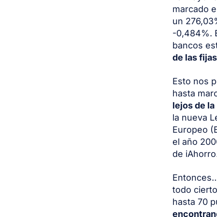
marcado el
un 276,03
-0,484%. E
bancos es
de las fijas
Esto nos p
hasta mar
lejos de la
la nueva L
Europeo (B
el año 200
de iAhorro
Entonces
todo ciert
hasta 70 
encontran