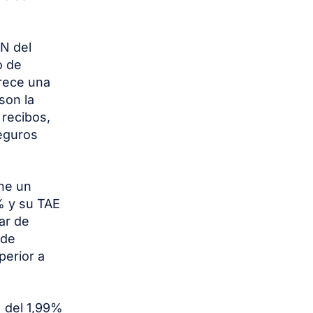
IN del
o de
rece una
son la
 recibos,
seguros
ne un
% y su TAE
ar de
 de
perior a
N del 1,99%