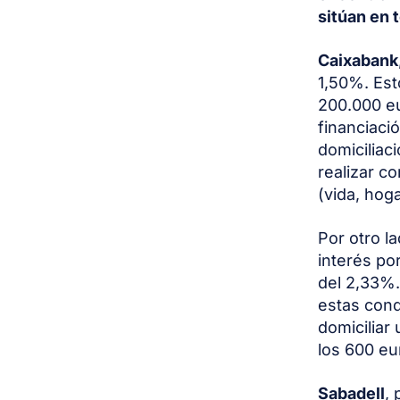
sitúan en 
Caixabank
1,50%. Est
200.000 e
financiaci
domiciliac
realizar c
(vida, hog
Por otro la
interés po
del 2,33%.
estas cond
domiciliar
los 600 eu
Sabadell
,