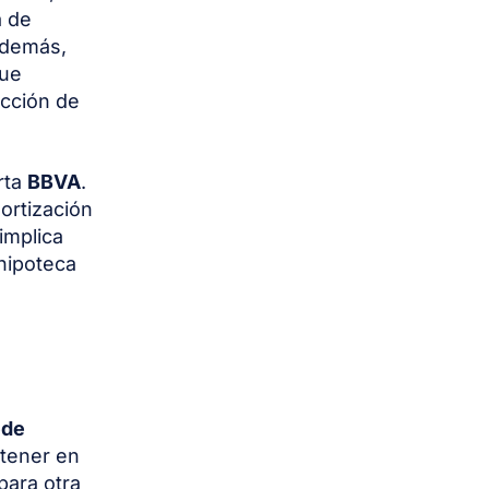
a de
Además,
que
ección de
rta
BBVA
.
ortización
implica
hipoteca
ede
tener en
para otra