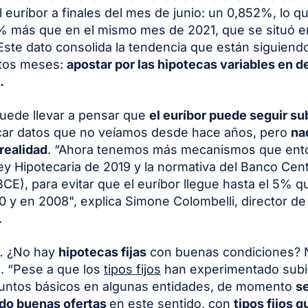
 euríbor a finales del mes de junio: un 0,852%, lo 
% más que en el mismo mes de 2021, que se situó e
ste dato consolida la tendencia que están siguiendo
tos meses:
apostar por las hipotecas variables en 
.
uede llevar a pensar que
el euríbor puede seguir s
car datos que no veíamos desde hace años, pero
na
 realidad
. “Ahora tenemos más mecanismos que ent
ey Hipotecaria de 2019 y la normativa del Banco Cent
CE), para evitar que el euríbor llegue hasta el 5% 
0 y en 2008", explica Simone Colombelli, director de
.
… ¿No hay
hipotecas fijas
con buenas condiciones? 
o. “Pese a que los
tipos fijos
han experimentado subi
puntos básicos en algunas entidades, de momento
s
do buenas ofertas
en este sentido, con
tipos fijos q