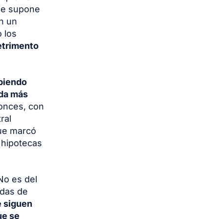
que supone
n un
 los
detrimento
ubiendo
da más
onces, con
ral
que marcó
 hipotecas
No es del
das de
e siguen
ue se