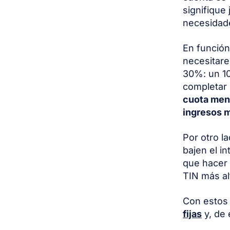
signifique
necesidade
En función
necesitar
30%: un 10
completar 
cuota men
ingresos 
Por otro l
bajen el i
que hacer 
TIN más al
Con estos
fijas
y, de 