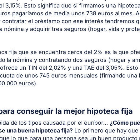
al 3,15%. Esto significa que si firmamos una hipotec
uros pagaríamos de media unos 738 euros al mes. 
 contratar el préstamo con ese interés tendremos 
 la nómina y adquirir tres seguros (hogar, vida y prot
eca fija que se encuentra cerca del 2% es la que ofe
do la nómina y contratando dos seguros (hogar y am
ofrece un TIN del 2,02% y una TAE del 3,05%. Esto 
 cuota de unos 745 euros mensuales (firmando una 
00.000 euros).
para conseguir la mejor hipoteca fija
bida de los tipos causada por el euríbor…
¿Cómo pu
e una buena hipoteca fija?
Lo primero que hay que 
que lo que para una persona sea un buen producto 