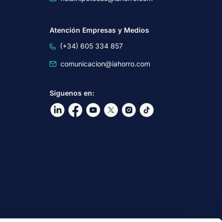
Atención Empresas y Medios
(+34) 605 334 857
comunicacion@iahorro.com
Síguenos en:
Ir a nuestro Linkdin
Ir a nuestro Facebook
Ir a nuestro canal de Youtube
Ir a nuestro X
Ir a nuestro Instagram
Ir a nuestro TikTok