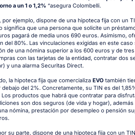
torno a un 1 o 1,2%
“asegura Colombelli.
, por ejemplo, dispone de una hipoteca fija con un T
o significa que una persona que solicite un préstam
uros pagará de media unos 690 euros. Asimismo, of
ón del 80%. Las vinculaciones exigidas en este caso 
ión de una nómina superior a los 600 euros y de tres
ompras con las tarjetas de la entidad, contratar dos 
ar) y una alarma Securitas Direct.
do, la hipoteca fija que comercializa
EVO
también tie
r debajo del 2%. Concretamente, su TIN es del 1,85
 Los productos que habrá que contratar para disfrut
iciones son dos seguros (de vida y hogar), además
 una nómina, prestación por desempleo o pensión su
ros.
 por su parte, dispone de una hipoteca fija con un TI