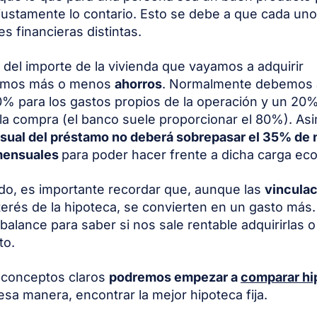
 justamente lo contario. Esto se debe a que cada u
s financieras distintas.
 del importe de la vivienda que vayamos a adquirir
emos más o menos
ahorros
. Normalmente debemos a
% para los gastos propios de la operación y un 20
la compra (el banco suele proporcionar el 80%). As
sual del préstamo no deberá sobrepasar el 35% de 
mensuales
para poder hacer frente a dicha carga ec
ado, es importante recordar que, aunque las
vincula
nterés de la hipoteca, se convierten en un gasto má
balance para saber si nos sale rentable adquirirlas 
to.
 conceptos claros
podremos empezar a
comparar hi
esa manera, encontrar la mejor hipoteca fija.