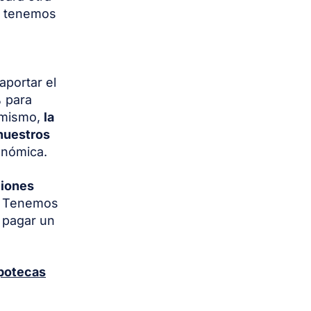
no tenemos
portar el
% para
imismo,
la
nuestros
onómica.
ciones
s. Tenemos
o pagar un
potecas