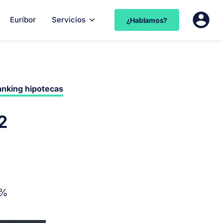
Euríbor
Servicios
¿Hablamos?
nking hipotecas
2
2%