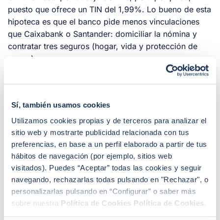
puesto que ofrece un TIN del 1,99%. Lo bueno de esta
hipoteca es que el banco pide menos vinculaciones
que Caixabank o Santander: domiciliar la nómina y
contratar tres seguros (hogar, vida y protección de
pagos).
¿Qué puede ocurrir los próximos
Sí, también usamos cookies
meses?
Utilizamos cookies propias y de terceros para analizar el
Los bancos ya han cambiado de tendencia, es decir,
sitio web y mostrarte publicidad relacionada con tus
preferencias, en base a un perfil elaborado a partir de tus
están apostándolo todo por la variable
. Por lo tanto,
hábitos de navegación (por ejemplo, sitios web
habrá que ver qué deciden hacer con las fijas en los
visitados). Puedes “Aceptar” todas las cookies y seguir
próximos meses: mantenerlas con la subida aplicada
navegando, rechazarlas todas pulsando en "Rechazar", o
en el mes de junio o aumentar su interés aún más.
personalizarlas pulsando en “Configurar” o saber más
sobre nuestra
Política de Cookies
Política de Cookies
.
"Vista la tendencia que ha marcado el euríbor en los
últimos cinco meses, si hacemos el cálculo para los