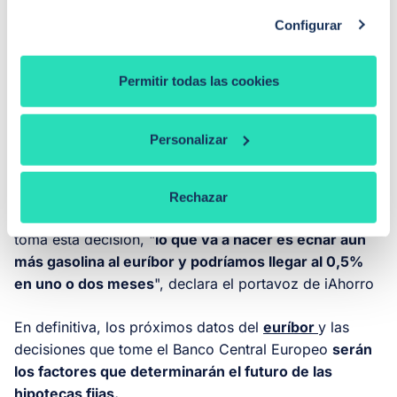
próximos siete, teniendo en cuenta que continúa en
Configurar
esta misma línea, vemos que
el 2022 podría terminar
con el euríbor alrededor del 1,35%
", estima Simone
Permitir todas las cookies
Colombelli, director de hipotecas de iAhorro.
No hay que olvidar la hoja de ruta que está siguiendo
Personalizar
el Banco Central Europeo (BCE). "Hay rumores y
filtraciones de que el Banco Central Europeo (BCE) va
a retocar al alza los tipos de interés en julio" y, si
Rechazar
finalmente el organismo que preside Christine Lagarde
toma esta decisión, "
lo que va a hacer es echar aún
más gasolina al euríbor y podríamos llegar al 0,5%
en uno o dos meses
", declara el portavoz de iAhorro
En definitiva, los próximos datos del
euríbor
y las
decisiones que tome el Banco Central Europeo
serán
los factores que determinarán el futuro de las
hipotecas fijas.