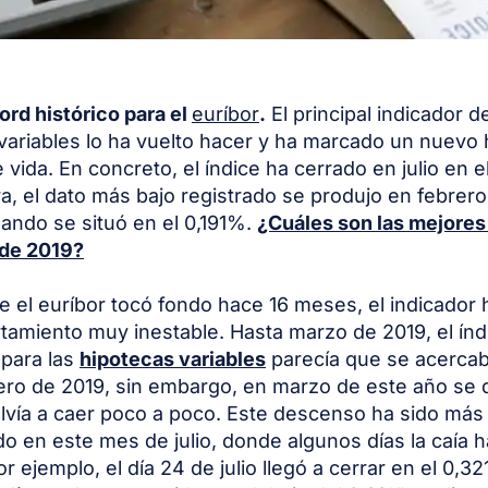
rd histórico para el
euríbor
.
El principal indicador d
variables lo ha vuelto hacer y ha marcado un nuevo 
 vida. En concreto, el índice ha cerrado en julio en 
a, el dato más bajo registrado se produjo en febrer
ando se situó en el 0,191%.
¿Cuáles son las mejores
 de 2019?
 el euríbor tocó fondo hace 16 meses, el indicador 
amiento muy inestable. Hasta marzo de 2019, el índ
 para las
hipotecas variables
parecía que se acercab
ero de 2019, sin embargo, en marzo de este año se 
olvía a caer poco a poco. Este descenso ha sido más
o en este mes de julio, donde algunos días la caía 
r ejemplo, el día 24 de julio llegó a cerrar en el 0,3