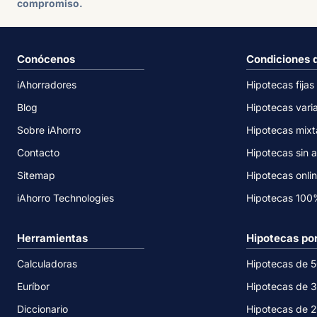
compromiso.
Conócenos
Condiciones 
iAhorradores
Hipotecas fijas
Blog
Hipotecas vari
Sobre iAhorro
Hipotecas mixt
Contacto
Hipotecas sin a
Sitemap
Hipotecas onli
iAhorro Technologies
Hipotecas 10
Herramientas
Hipotecas po
Calculadoras
Hipotecas de 
Euríbor
Hipotecas de 
Diccionario
Hipotecas de 