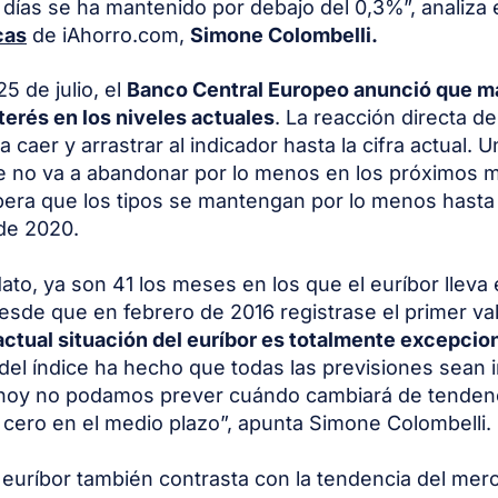
 días se ha mantenido por debajo del 0,3%”, analiza e
cas
de iAhorro.com,
Simone Colombelli.
5 de julio, el
Banco Central Europeo anunció que ma
nterés en los niveles actuales
. La reacción directa de
a caer y arrastrar al indicador hasta la cifra actual. 
e no va a abandonar por lo menos en los próximos 
era que los tipos se mantengan por lo menos hasta 
de 2020.
ato, ya son 41 los meses en los que el euríbor lleva
esde que en febrero de 2016 registrase el primer val
actual situación del euríbor es totalmente excepcion
d del índice ha hecho que todas las previsiones sean 
 hoy no podamos prever cuándo cambiará de tendenc
 cero en el medio plazo”, apunta Simone Colombelli.
l euríbor también contrasta con la tendencia del mer