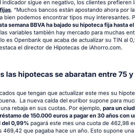
 indicador sigue en negativo, los clientes prefieren 
fijas
. “Muchos bancos están apostando ahora por las 
 bien podemos encontrar tipos muy interesantes. 
sta semana BBVA ha bajado su hipoteca fija hasta e
 las variables también hay mercado para muchas ent
lo es Openbank que acaba de actualizar su TIN al 
destaca el director de Hipotecas de iAhorro.com.
s las hipotecas se abaratan entre 75 y
cados que tengan que actualizar este mes su hipot
buena. La nueva caída del euríbor supone para mu
una rebaja en sus cuotas. Por ejemplo,
para un ciu
réstamo de 150.000 euros a pagar en 30 años con u
l del 0,99%
pagará este mes una cuota de 462,98 e
os 469,42 que pagaba hace un año. Esto supone una