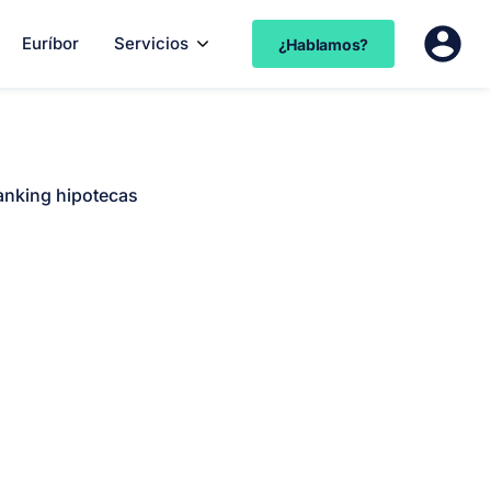
Euríbor
Servicios
¿Hablamos?
anking hipotecas