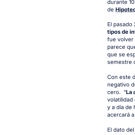
durante 10
de
Hipote
El pasado 2
tipos de i
fue volver 
parece qu
que se esp
semestre 
Con este d
negativo d
cero. “
La 
volatilida
y a día de
acercará a
El dato de