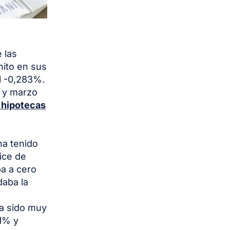
e las
hito en sus
el -0,283%.
o y marzo
 hipotecas
ha tenido
ice de
a a cero
daba la
ha sido muy
21% y