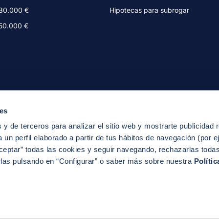
180.000 €
Hipotecas para subrogar
150.000 €
ies
 y de terceros para analizar el sitio web y mostrarte publicidad 
 un perfil elaborado a partir de tus hábitos de navegación (por e
ceptar” todas las cookies y seguir navegando, rechazarlas toda
rlas pulsando en “Configurar” o saber más sobre nuestra
Políti
Privacidad
Política de Cookies
Condiciones gen