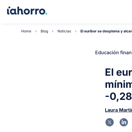
Home
Blog
Noticias
El euríbor se desploma y alcan
Educación finan
El eu
mínim
-0,2
Laura Mart