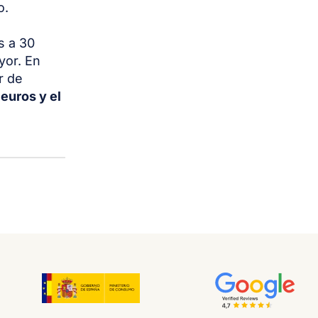
o.
s a 30
yor. En
r de
euros y el