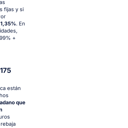
las
fijas y si
Por
l 1,35%
. En
idades,
0,99% +
 175
eca están
chos
dadano que
n
uros
 rebaja