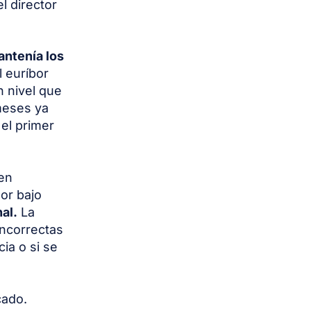
l director
ntenía los
l euríbor
Un nivel que
meses ya
el primer
 en
or bajo
al.
La
incorrectas
ia o si se
cado.