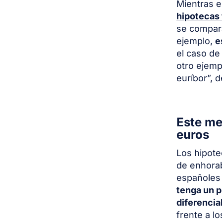
Mientras el
hipotecas 
se compara
ejemplo,
e
el caso de
otro ejemp
euríbor”, 
Este me
euros
Los hipote
de enhora
españoles 
tenga un p
diferencia
frente a l