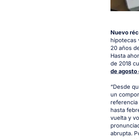
Nuevo réco
hipotecas 
20 años de
Hasta ahor
de 2018 cu
de agosto
“Desde que
un comport
referencia
hasta febr
vuelta y v
pronunciad
abrupta. Po