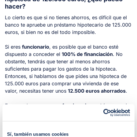
hacer?
Lo cierto es que si no tienes ahorros, es difícil que el
banco te apruebe un préstamo hipotecario de 125.000
euros, si bien no es del todo imposible.
Si eres
funcionario
, es posible que el banco esté
dispuesto a conceder el
100% de financiación
. No
obstante, tendrás que tener al menos ahorros
suficientes para pagar los gastos de la hipoteca.
Entonces, si hablamos de que pides una hipoteca de
125.000 euros para comprar una vivienda de ese
valor, necesitas tener unos
12.500 euros ahorrados
.
En caso de que
no seas funcionario
, podrías negociar
con el banco tu hipoteca si cuentas con un
aval con un
perfil financiero interesante
, y
tus ingresos son
buenos y estables
(por ejemplo, si tienes un contrato
Sí, también usamos cookies
fijo).