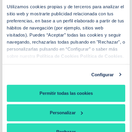
Utilizamos cookies propias y de terceros para analizar el
¿Te gustaría descubrir si realmente necesitas una
sitio web y mostrarte publicidad relacionada con tus
hipoteca de 125.000 euros
? Entra en el
simulador de
preferencias, en base a un perfil elaborado a partir de tus
hipoteca de iAhorro
y compruébalo ya mismo.
hábitos de navegación (por ejemplo, sitios web
visitados). Puedes “Aceptar” todas las cookies y seguir
navegando, rechazarlas todas pulsando en "Rechazar", o
personalizarlas pulsando en “Configurar” o saber más
RELACIONADOS
sobre nuestra
Política de Cookies
Política de Cookies
.
Hipoteca de 500.000 euros
Hipoteca de 400.000 euros
Configurar
Hipoteca de 300.000 euros
Permitir todas las cookies
Hipoteca de 200.000 euros
Hipotecas en Madrid
Personalizar
Hipotecas en Barcelona
Rechazar