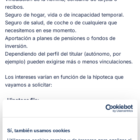
recibos.
Seguro de hogar, vida o de incapacidad temporal.
Seguro de salud, de coche o de cualquiera que
necesitemos en ese momento.
Aportación a planes de pensiones o fondos de
inversión.
Dependiendo del perfil del titular (autónomo, por
ejemplo) pueden exigirse más o menos vinculaciones.
Los intereses varían en función de la hipoteca que
vayamos a solicitar:
-Hipoteca fija:
-Con bonificación: 1,70% TIN y 2,31% TAE.
-Sin bonificación: 2,70% TIN y 2,84% TAE.
Sí, también usamos cookies