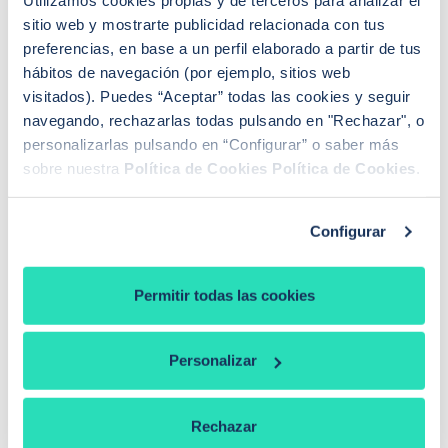
Utilizamos cookies propias y de terceros para analizar el
-Hipoteca variable:
sitio web y mostrarte publicidad relacionada con tus
preferencias, en base a un perfil elaborado a partir de tus
-Con bonificación: euríbor+0,99% TIN (1,90%
hábitos de navegación (por ejemplo, sitios web
primer año) y 2,53% TAE.
visitados). Puedes “Aceptar” todas las cookies y seguir
navegando, rechazarlas todas pulsando en "Rechazar", o
-Sin bonificación: euríbor+ 1,99% TIN (1,90%
personalizarlas pulsando en “Configurar” o saber más
primer año) y 2,07% TAE.
sobre nuestra
Política de Cookies
Política de Cookies
.
Configurar
3.4.Subrogar la hipoteca con Kutxabank
Esta entidad admite la subrogación con la única
Permitir todas las cookies
condición de llevar al menos un año con hipoteca. El
resto de las características son las mismas que en una
compraventa.
Personalizar
Kutxabank financia el 80% de la primera vivienda y se
basa en el menor valor entre la tasación y el precio de
Rechazar