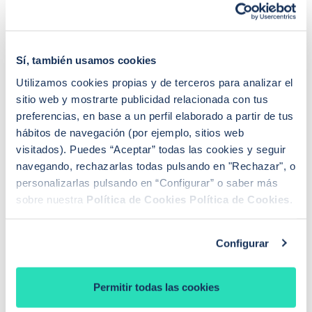
años, destacando por su proceso de contratación
100% online.
Sí, también usamos cookies
-
Variable
:
Bankinter
ofrece un diferencial del 0,75%
sin apenas vinculaciones, solo cuenta corriente y
Utilizamos cookies propias y de terceros para analizar el
seguro de hogar.
sitio web y mostrarte publicidad relacionada con tus
preferencias, en base a un perfil elaborado a partir de tus
-
Mixta
:
ING
mantiene su Hipoteca Naranja Mixta con
hábitos de navegación (por ejemplo, sitios web
un tramo fijo a 10 años muy equilibrado.
visitados). Puedes “Aceptar” todas las cookies y seguir
navegando, rechazarlas todas pulsando en "Rechazar", o
personalizarlas pulsando en “Configurar” o saber más
sobre nuestra
Política de Cookies
Política de Cookies
.
Las mejores hipotecas de junio
2025
Configurar
Llegamos al ecuador del año y algunos bancos ajustan
sus objetivos comerciales, lo que se traduce en
Permitir todas las cookies
pequeñas rebajas de última hora.