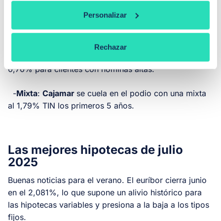
-
Fija
:
Unicaja
destaca con un 2,65% TIN pero una de
Personalizar
las TAE más bajas del mercado (3,45%) debido a
menores costes de vinculación.
Rechazar
-
Variable
: El diferencial de
Abanca
baja al euríbor +
0,70% para clientes con nóminas altas.
-
Mixta
:
Cajamar
se cuela en el podio con una mixta
al 1,79% TIN los primeros 5 años.
Las mejores hipotecas de julio
2025
Buenas noticias para el verano. El euríbor cierra junio
en el 2,081%, lo que supone un alivio histórico para
las hipotecas variables y presiona a la baja a los tipos
fijos.