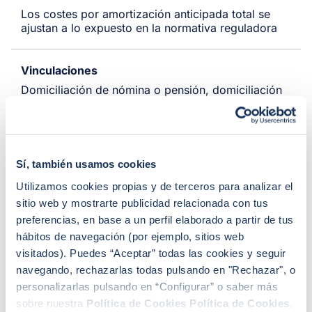
Los costes por amortización anticipada total se
ajustan a lo expuesto en la normativa reguladora
Vinculaciones
Domiciliación de nómina o pensión, domiciliación
de 3 recibos, 3 gastos con tarjeta, seguro de
hogar, seguro de vida, contratación de alarma
para casa, suscripción del Servicio Protección
Senior
Sí, también usamos cookies
Utilizamos cookies propias y de terceros para analizar el
Más información
sitio web y mostrarte publicidad relacionada con tus
preferencias, en base a un perfil elaborado a partir de tus
hábitos de navegación (por ejemplo, sitios web
Hipoteca fija Evo
visitados). Puedes “Aceptar” todas las cookies y seguir
navegando, rechazarlas todas pulsando en "Rechazar", o
Financiación máxima
personalizarlas pulsando en “Configurar” o saber más
Primera residencia 80%
sobre nuestra
Política de Cookies
Política de Cookies
.