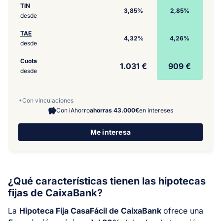
TIN
3,85%
2,85%
desde
TAE
4,32%
4,26%
desde
Cuota
1.031 €
909 €
desde
*Con vinculaciones
Con iAhorro
ahorras 43.000€
en intereses
Me interesa
¿Qué características tienen las hipotecas
fijas de CaixaBank?
La
Hipoteca Fija CasaFácil de CaixaBank
ofrece una