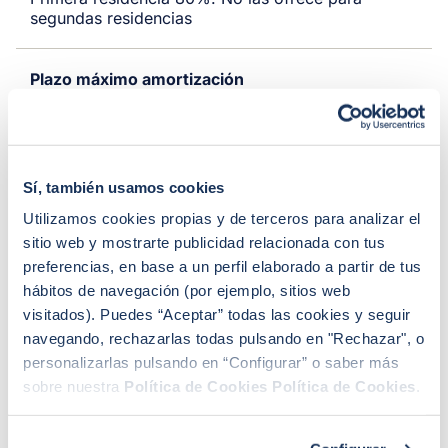
segundas residencias
Plazo máximo amortización
25 años
Comisiones
Sí, también usamos cookies
Comisión de amortización anticipada, parcial o
total, hasta el 2% los primeros 10 años y el 1,5% a
Utilizamos cookies propias y de terceros para analizar el
partir de entonces
sitio web y mostrarte publicidad relacionada con tus
preferencias, en base a un perfil elaborado a partir de tus
hábitos de navegación (por ejemplo, sitios web
Vinculaciones
visitados). Puedes “Aceptar” todas las cookies y seguir
Domiciliación de nómina de mínimo 2.500€, 12
navegando, rechazarlas todas pulsando en "Rechazar", o
gastos con tarjeta de crédito cada seis meses,
personalizarlas pulsando en “Configurar” o saber más
domiciliar tres recibos, seguro de hogar, seguro de
vida, aportación de 75€ a un fondo de inversión
sobre nuestra
Política de Cookies
Política de Cookies
.
Más información