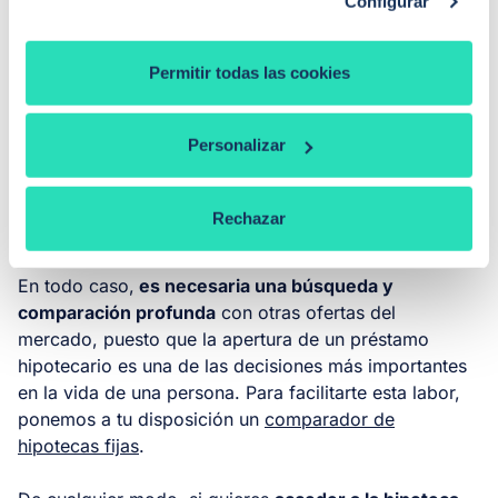
Configurar
Ir al artículo
Permitir todas las cookies
Opiniones
Personalizar
En términos generales, las
pocas opiniones que giran
en la red
en torno a la hipoteca fija de ING suelen
Rechazar
tener un tinte positivo, pero son escasas.
En todo caso,
es necesaria una búsqueda y
comparación profunda
con otras ofertas del
mercado, puesto que la apertura de un préstamo
hipotecario es una de las decisiones más importantes
en la vida de una persona. Para facilitarte esta labor,
ponemos a tu disposición un
comparador de
hipotecas fijas
.