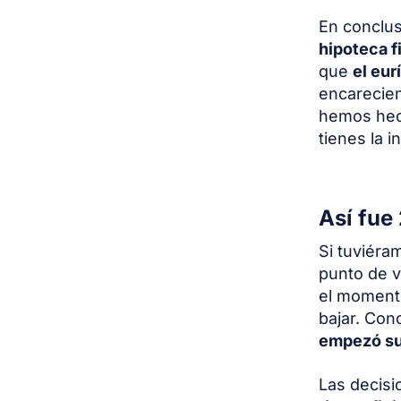
En conclus
hipoteca f
que
el eur
encarecien
hemos hec
tienes la 
Así fue
Si tuviéra
punto de v
el momento
bajar. Con
empezó s
Las decisi