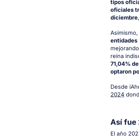
tipos ofic
oficiales 
diciembre
Asimismo, 
entidades 
mejorando 
reina indi
71,04% de 
optaron po
Desde iAh
2024
donde
Así fue
El año 20