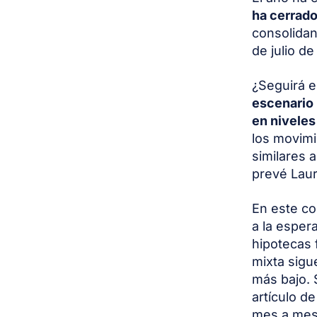
ha cerrado
consolidan
de julio d
¿Seguirá e
escenario 
en niveles
los movimi
similares 
prevé Laur
En este c
a la esper
hipotecas 
mixta sigu
más bajo. 
artículo de
mes a mes 