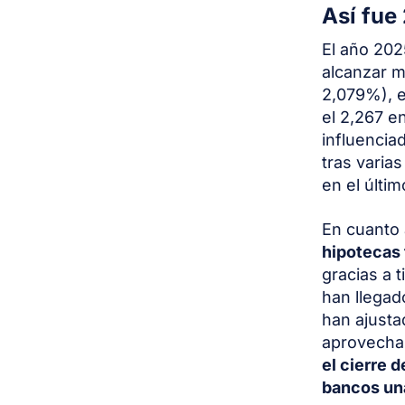
Así fue
El año 202
alcanzar m
2,079%), e
el 2,267 e
influencia
tras varia
en el últim
En cuanto 
hipotecas f
gracias a 
han llegad
han ajusta
aprovechan
el cierre 
bancos una