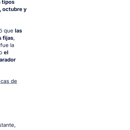
s tipos
, octubre y
có que
las
 fijas
,
fue la
ro
el
arador
ecas de
stante,