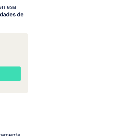
en esa
idades de
etamente