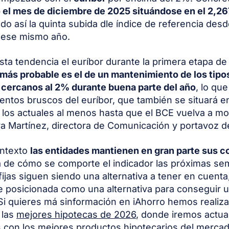
 el mes de diciembre de 2025 situándose en el 2,2
do así la quinta subida dle índice de referencia des
e ese mismo año.
sta tendencia el euríbor durante la primera etapa de
más probable es el de un mantenimiento de los tipos
 cercanos al 2% durante buena parte del año
, lo que
entos bruscos del euríbor, que también se situará e
a los actuales al menos hasta que el BCE vuelva a mo
a Martínez, directora de Comunicación y portavoz d
ontexto
las entidades mantienen en gran parte sus c
a de cómo se comporte el indicador las próximas se
fijas siguen siendo una alternativa a tener en cuenta
e posicionada como una alternativa para conseguir un
Si quieres má sinformación en iAhorro hemos realiz
 las
mejores hipotecas de 2026
, donde iremos actua
con los mejores productos hipotecarios del mercad