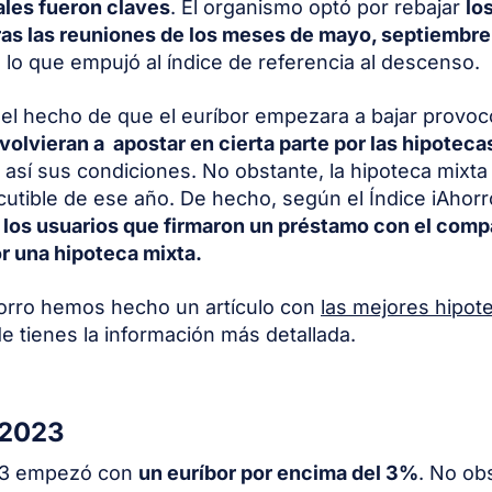
iales fueron claves
. El organismo optó por rebajar
lo
tras las reuniones de los meses de mayo, septiembre
, lo que empujó al índice de referencia al descenso.
el hecho de que el euríbor empezara a bajar provo
volvieran a apostar en cierta parte por las hipotecas
así sus condiciones. No obstante, la hipoteca mixta 
scutible de ese año. De hecho, según el Índice iAhor
los usuarios que firmaron un préstamo con el comp
r una hipoteca mixta.
orro hemos hecho un artículo con
las mejores hipot
 tienes la información más detallada.
 2023
23 empezó con
un euríbor por encima del 3%
. No ob