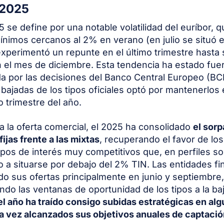
 2025
5 se define por una notable volatilidad del euríbor, q
ínimos cercanos al 2% en verano (en julio se situó e
xperimentó un repunte en el último trimestre hasta 
n el mes de diciembre. Esta tendencia ha estado fu
da por las decisiones del Banco Central Europeo (BC
s bajadas de los tipos oficiales optó por mantenerlos
o trimestre del año.
a la oferta comercial, el 2025 ha consolidado
el sorp
ijas frente a las mixtas
, recuperando el favor de lo
tipos de interés muy competitivos que, en perfiles so
o a situarse por debajo del 2% TIN. Las entidades fi
do sus ofertas principalmente en junio y septiembre,
do las ventanas de oportunidad de los tipos a la ba
del año ha traído consigo subidas estratégicas en al
 vez alcanzados sus objetivos anuales de captació