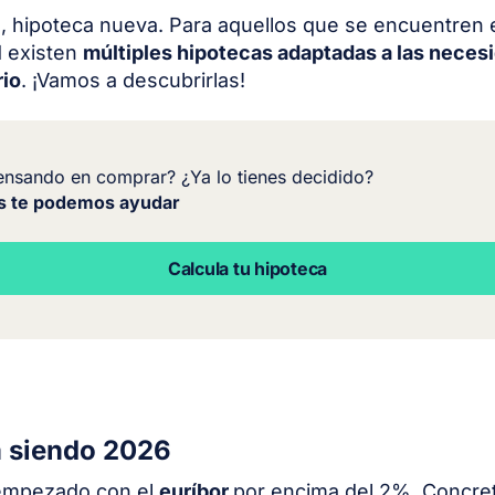
 hipoteca nueva. Para aquellos que se encuentren 
d existen
múltiples hipotecas adaptadas a las neces
rio
. ¡Vamos a descubrirlas!
ensando en comprar? ¿Ya lo tienes decidido?
s te podemos ayudar
Calcula tu hipoteca
á siendo 2026
 empezado con el
euríbor
por encima del 2%. Concr