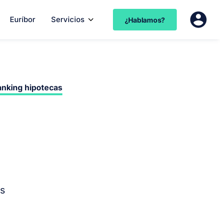
Euríbor
Servicios
¿Hablamos?
nking hipotecas
es