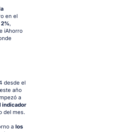
la
ro en el
l 2%
,
e iAhorro
onde
4 desde el
 este año
 empezó a
l indicador
o del mes.
orno a
los