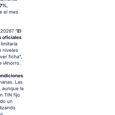
67%
,
de el mes
 2026? “
El
 oficiales
 limitaría
n niveles
ver ficha”,
e iAhorro.
ondiciones
manas. Las
, aunque la
 TIN fijo
ado un
lizando
o.