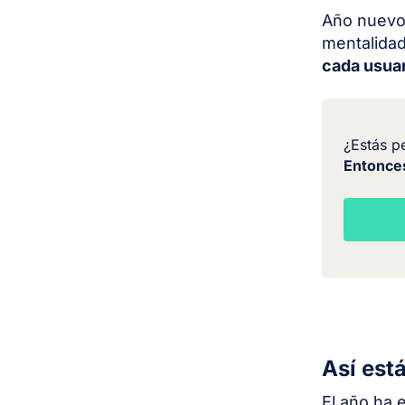
Año nuevo,
mentalida
cada usua
¿Estás p
Entonce
Así est
El año ha