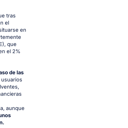
ue tras
n el
situarse en
ertemente
E), que
 en el 2%
aso de las
s usuarios
lventes,
nancieras
ja, aunque
gunos
n.