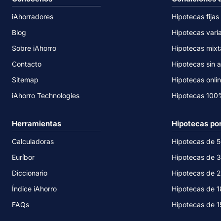
iAhorradores
Hipotecas fijas
Blog
Hipotecas vari
Sobre iAhorro
Hipotecas mixt
Contacto
Hipotecas sin a
Sitemap
Hipotecas onli
iAhorro Technologies
Hipotecas 10
Herramientas
Hipotecas po
Calculadoras
Hipotecas de 
Euríbor
Hipotecas de 
Diccionario
Hipotecas de 
Índice iAhorro
Hipotecas de 
FAQs
Hipotecas de 