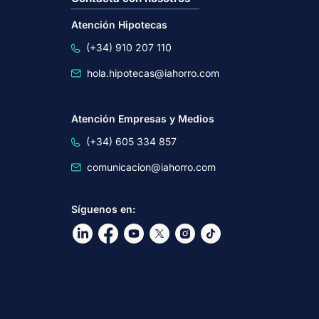
Atención Hipotecas
(+34) 910 207 110
hola.hipotecas@iahorro.com
Atención Empresas y Medios
(+34) 605 334 857
comunicacion@iahorro.com
Síguenos en:
Ir a nuestro Linkdin
Ir a nuestro Facebook
Ir a nuestro canal de Youtube
Ir a nuestro X
Ir a nuestro Instagram
Ir a nuestro TikTok