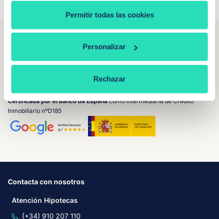
Permitir todas las cookies
Personalizar
Conseguimos la hipoteca perfecta para ti, de forma sencilla,
rápida y segura. Somos líderes en el sector y negociamos con
Rechazar
los principales bancos para
ofrecerte las mejores ofertas de
manera totalmente gratuita y sin compromiso.
Certificada por el Banco de España
como intermediaria de Crédito
Inmobiliario nºD185
Contacta con nosotros
Atención Hipotecas
(+34) 910 207 110