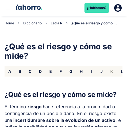
¿Hablamos?
Home
Diccionario
Letra R
¿Qué es el riesgo y cómo se mide?
¿Qué es el riesgo y cómo se
mide?
A
B
C
D
E
F
G
H
I
J
K
L
¿Qué es el riesgo y cómo se mide?
El término
riesgo
hace referencia a la proximidad o
contingencia de un posible daño. En el riesgo existe
una
incertidumbre sobre la evolución de un activo
, e