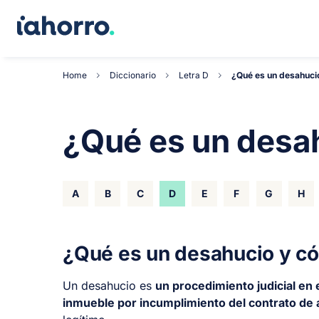
Home
Diccionario
Letra D
¿Qué es un desahuci
¿Qué es un desa
A
B
C
D
E
F
G
H
¿Qué es un desahucio y c
Un desahucio es
un procedimiento judicial en e
inmueble por incumplimiento del contrato de