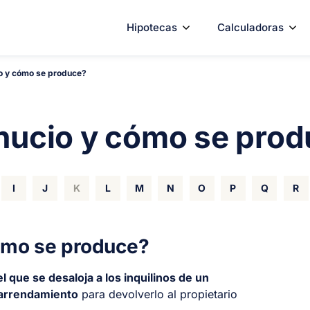
Hipotecas
Calculadoras
o y cómo se produce?
hucio y cómo se pro
I
J
K
L
M
N
O
P
Q
R
ómo se produce?
l que se desaloja a los inquilinos de un
 arrendamiento
para devolverlo al propietario