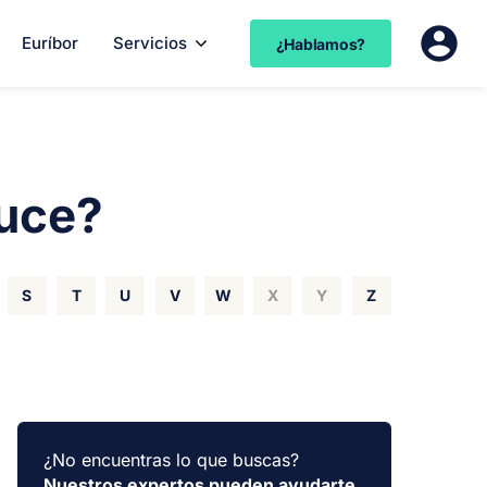
Euríbor
Servicios
¿Hablamos?
duce?
S
T
U
V
W
X
Y
Z
¿No encuentras lo que buscas?
Nuestros expertos pueden ayudarte