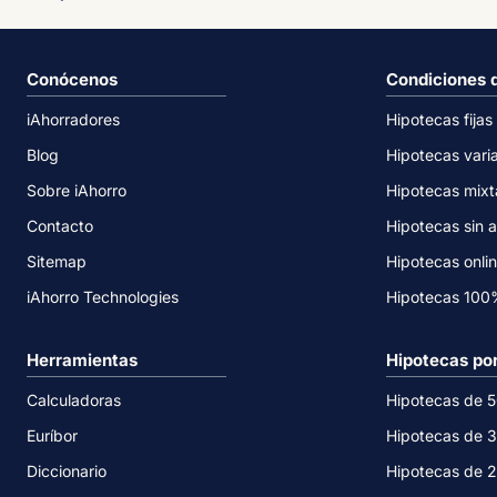
Conócenos
Condiciones 
iAhorradores
Hipotecas fijas
Blog
Hipotecas vari
Sobre iAhorro
Hipotecas mixt
Contacto
Hipotecas sin a
Sitemap
Hipotecas onli
iAhorro Technologies
Hipotecas 10
Herramientas
Hipotecas po
Calculadoras
Hipotecas de 
Euríbor
Hipotecas de 
Diccionario
Hipotecas de 