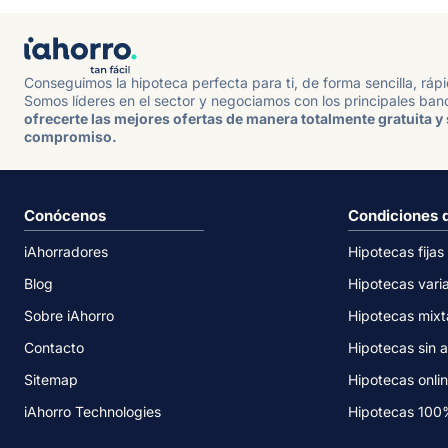
Conseguimos la hipoteca perfecta para ti, de forma sencilla, ráp
Somos líderes en el sector y negociamos con los principales ban
ofrecerte las mejores ofertas de manera totalmente gratuita y 
compromiso.
Conócenos
Condiciones 
iAhorradores
Hipotecas fijas
Blog
Hipotecas vari
Sobre iAhorro
Hipotecas mixt
Contacto
Hipotecas sin a
Sitemap
Hipotecas onli
iAhorro Technologies
Hipotecas 10