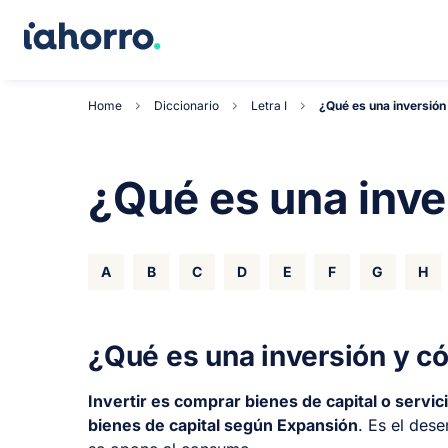
Home
Diccionario
Letra I
¿Qué es una inversión
¿Qué es una inve
A
B
C
D
E
F
G
H
¿Qué es una inversión y c
Invertir es comprar bienes de capital o servi
bienes de capital según Expansión
. Es el des