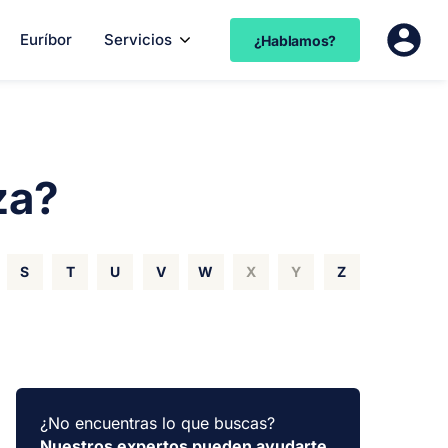
Euríbor
Servicios
¿Hablamos?
za?
S
T
U
V
W
X
Y
Z
¿No encuentras lo que buscas?
Nuestros expertos pueden ayudarte