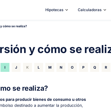
Hipotecas
Calculadoras
 y cómo se realiza?
rsión y cómo se reali
I
J
K
L
M
N
O
P
Q
R
ómo se realiza?
cios para producir bienes de consumo u otros
embolso destinado a aumentar la producción,