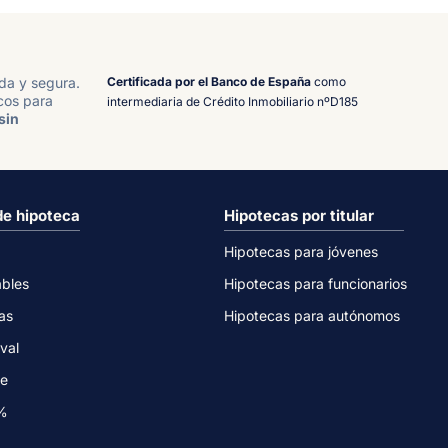
Certificada por el Banco de España
como
ida y segura.
cos para
intermediaria de Crédito Inmobiliario nºD185
sin
de hipoteca
Hipotecas por titular
Hipotecas para jóvenes
ables
Hipotecas para funcionarios
as
Hipotecas para autónomos
val
ne
0%