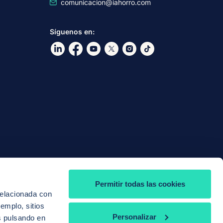
comunicacion@iahorro.com
Síguenos en:
Ir a nuestro Linkdin
Ir a nuestro Facebook
Ir a nuestro canal de Youtube
Ir a nuestro X
Ir a nuestro Instagram
Ir a nuestro TikTok
Permitir todas las cookies
relacionada con
jemplo, sitios
Personalizar
s pulsando en