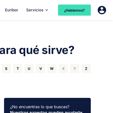
Euríbor
Servicios
¿Hablamos?
para qué sirve?
S
T
U
V
W
X
Y
Z
¿No encuentras lo que buscas?
Nuestros expertos pueden ayudarte