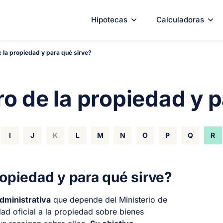
Hipotecas
Calculadoras
e la propiedad y para qué sirve?
ro de la propiedad y 
I
J
K
L
M
N
O
P
Q
R
ropiedad y para qué sirve?
administrativa
que depende del Ministerio de
dad oficial a la propiedad sobre bienes