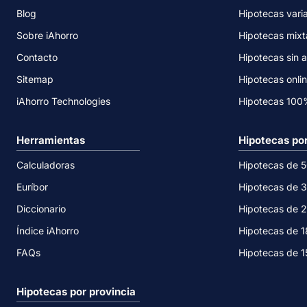
Blog
Hipotecas vari
Sobre iAhorro
Hipotecas mixt
Contacto
Hipotecas sin a
Sitemap
Hipotecas onli
iAhorro Technologies
Hipotecas 10
Herramientas
Hipotecas po
Calculadoras
Hipotecas de 
Euríbor
Hipotecas de 
Diccionario
Hipotecas de 
Índice iAhorro
Hipotecas de 
FAQs
Hipotecas de 
Hipotecas por provincia