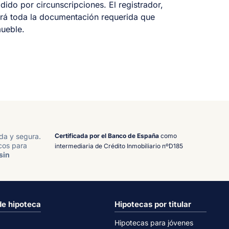
idido por circunscripciones. El registrador,
irá toda la documentación requerida que
mueble.
Certificada por el Banco de España
como
ida y segura.
cos para
intermediaria de Crédito Inmobiliario nºD185
sin
de hipoteca
Hipotecas por titular
Hipotecas para jóvenes