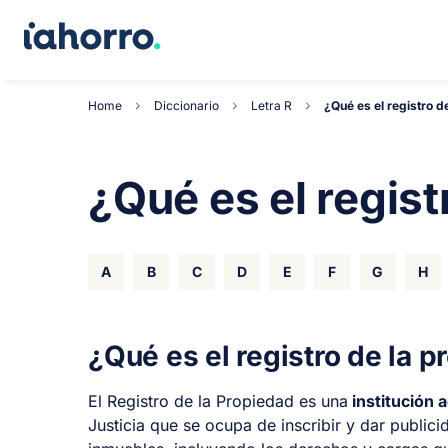
Home
Diccionario
Letra R
¿Qué es el registro d
¿Qué es el regist
A
B
C
D
E
F
G
H
¿Qué es el registro de la p
El Registro de la Propiedad es una
institución 
Justicia que se ocupa de inscribir y dar publici