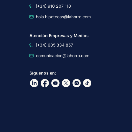
(+34) 910 207 110
hola.hipotecas@iahorro.com
Atención Empresas y Medios
(+34) 605 334 857
comunicacion@iahorro.com
Síguenos en:
Ir a nuestro Linkdin
Ir a nuestro Facebook
Ir a nuestro canal de Youtube
Ir a nuestro X
Ir a nuestro Instagram
Ir a nuestro TikTok