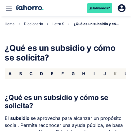
¿Hablamos?
Home
Diccionario
Letra S
¿Qué es un subsidio y cómo se solicita?
¿Qué es un subsidio y cómo
se solicita?
A
B
C
D
E
F
G
H
I
J
K
L
¿Qué es un subsidio y cómo se
solicita?
El
subsidio
se aprovecha para alcanzar un propósito
social. Permite reconocer una ayuda pública, se basa